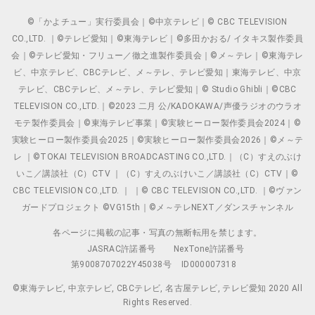
©「かよチュー」実行委員会｜©中京テレビ｜© CBC TELEVISION
CO.,LTD. ｜©テレビ愛知｜©東海テレビ｜©多田かおる/ イタキス製作委員
会｜©テレビ愛知・フリュー／徹之進製作委員会｜©メ～テレ｜©東海テレ
ビ、中京テレビ、CBCテレビ、メ～テレ、テレビ愛知｜東海テレビ、中京
テレビ、CBCテレビ、メ～テレ、テレビ愛知｜© Studio Ghibli｜©CBC
TELEVISION CO.,LTD.｜©2023 二月 公/KADOKAWA/声優ラジオのウラオ
モテ製作委員会｜©東海テレビ事業｜©実験ヒーロー製作委員会2024｜©
実験ヒーロー製作委員会2025｜©実験ヒーロー製作委員会2026｜©メ～テ
レ ｜©TOKAI TELEVISION BROADCASTING CO.,LTD.｜（C）すえのぶけ
いこ／講談社（C）CTV ｜（C）すえのぶけいこ／講談社（C）CTV｜©
CBC TELEVISION CO.,LTD. ｜ ｜© CBC TELEVISION CO.,LTD. ｜©ヴァン
ガードプロジェクト ©VG15th｜©メ～テレNEXT／ダンスチャンネル
各ページに掲載の記事・写真の無断転用を禁じます。
JASRAC許諾番号
NexTone許諾番号
第9008707022Y45038号
ID000007318
©東海テレビ, 中京テレビ, CBCテレビ, 名古屋テレビ, テレビ愛知 2020 All
Rights Reserved.