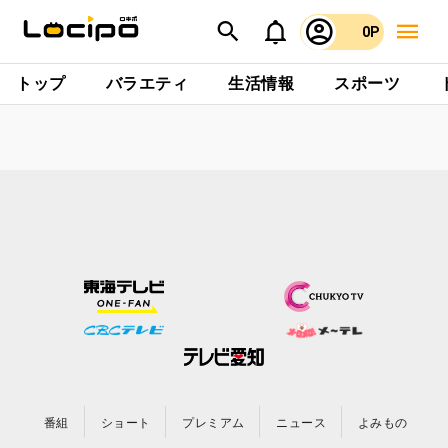
0P
トップ
バラエティ
生活情報
スポーツ
番組
ショート
プレミアム
ニュース
よみもの