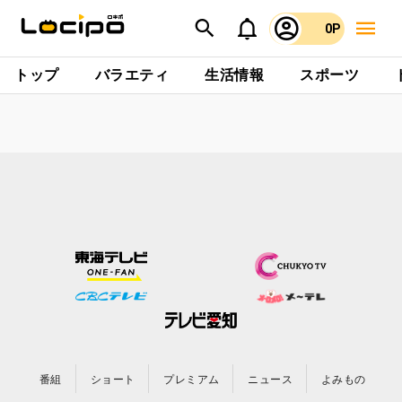
0P
トップ
バラエティ
生活情報
スポーツ
番組
ショート
プレミアム
ニュース
よみもの