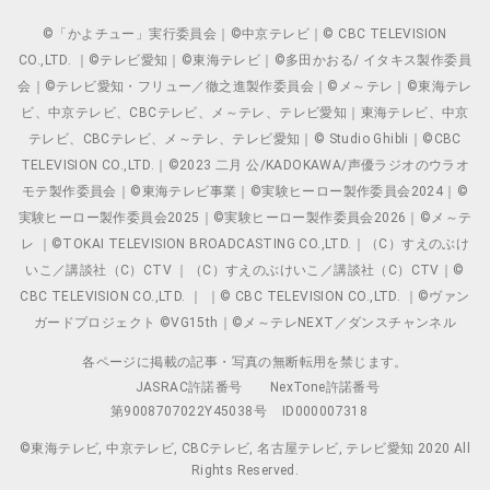
©「かよチュー」実行委員会｜©中京テレビ｜© CBC TELEVISION
CO.,LTD. ｜©テレビ愛知｜©東海テレビ｜©多田かおる/ イタキス製作委員
会｜©テレビ愛知・フリュー／徹之進製作委員会｜©メ～テレ｜©東海テレ
ビ、中京テレビ、CBCテレビ、メ～テレ、テレビ愛知｜東海テレビ、中京
テレビ、CBCテレビ、メ～テレ、テレビ愛知｜© Studio Ghibli｜©CBC
TELEVISION CO.,LTD.｜©2023 二月 公/KADOKAWA/声優ラジオのウラオ
モテ製作委員会｜©東海テレビ事業｜©実験ヒーロー製作委員会2024｜©
実験ヒーロー製作委員会2025｜©実験ヒーロー製作委員会2026｜©メ～テ
レ ｜©TOKAI TELEVISION BROADCASTING CO.,LTD.｜（C）すえのぶけ
いこ／講談社（C）CTV ｜（C）すえのぶけいこ／講談社（C）CTV｜©
CBC TELEVISION CO.,LTD. ｜ ｜© CBC TELEVISION CO.,LTD. ｜©ヴァン
ガードプロジェクト ©VG15th｜©メ～テレNEXT／ダンスチャンネル
各ページに掲載の記事・写真の無断転用を禁じます。
JASRAC許諾番号
NexTone許諾番号
第9008707022Y45038号
ID000007318
©東海テレビ, 中京テレビ, CBCテレビ, 名古屋テレビ, テレビ愛知 2020 All
Rights Reserved.