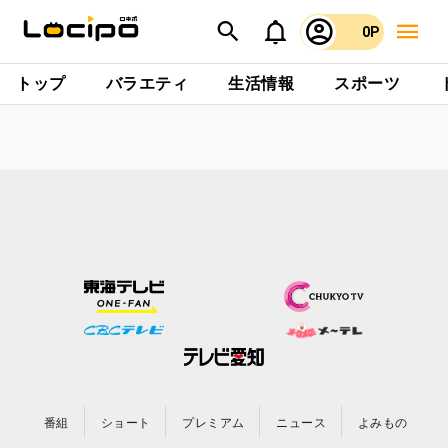
0P
トップ
バラエティ
生活情報
スポーツ
番組
ショート
プレミアム
ニュース
よみもの