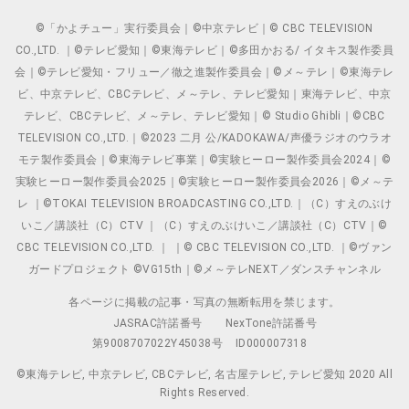
©「かよチュー」実行委員会｜©中京テレビ｜© CBC TELEVISION
CO.,LTD. ｜©テレビ愛知｜©東海テレビ｜©多田かおる/ イタキス製作委員
会｜©テレビ愛知・フリュー／徹之進製作委員会｜©メ～テレ｜©東海テレ
ビ、中京テレビ、CBCテレビ、メ～テレ、テレビ愛知｜東海テレビ、中京
テレビ、CBCテレビ、メ～テレ、テレビ愛知｜© Studio Ghibli｜©CBC
TELEVISION CO.,LTD.｜©2023 二月 公/KADOKAWA/声優ラジオのウラオ
モテ製作委員会｜©東海テレビ事業｜©実験ヒーロー製作委員会2024｜©
実験ヒーロー製作委員会2025｜©実験ヒーロー製作委員会2026｜©メ～テ
レ ｜©TOKAI TELEVISION BROADCASTING CO.,LTD.｜（C）すえのぶけ
いこ／講談社（C）CTV ｜（C）すえのぶけいこ／講談社（C）CTV｜©
CBC TELEVISION CO.,LTD. ｜ ｜© CBC TELEVISION CO.,LTD. ｜©ヴァン
ガードプロジェクト ©VG15th｜©メ～テレNEXT／ダンスチャンネル
各ページに掲載の記事・写真の無断転用を禁じます。
JASRAC許諾番号
NexTone許諾番号
第9008707022Y45038号
ID000007318
©東海テレビ, 中京テレビ, CBCテレビ, 名古屋テレビ, テレビ愛知 2020 All
Rights Reserved.