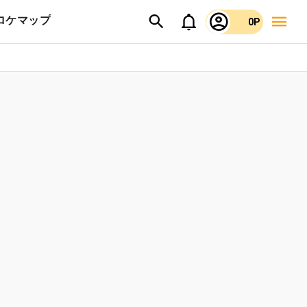
ロケマップ
0P