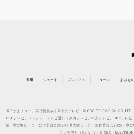
番組
ショート
プレミアム
ニュース
よみも
©「かよチュー」実行委員会｜©中京テレビ｜© CBC TELEVISION C
CBCテレビ、メ～テレ、テレビ愛知｜東海テレビ、中京テレビ、CBCテレビ、メ～テレ、テ
業｜©実験ヒーロー製作委員会2024｜©実験ヒーロー製作委員会2025｜©実験ヒーロー
こ／講談社（C）CTV｜© CBC TELEVISION