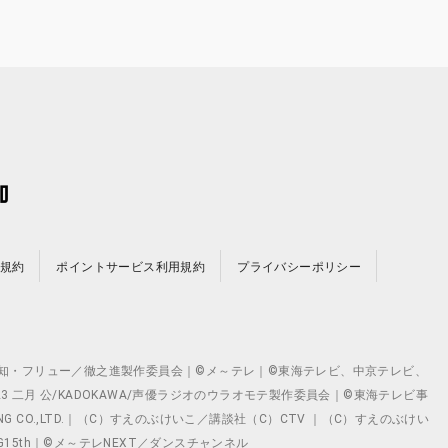
規約
ポイントサービス利用規約
プライバシーポリシー
©テレビ愛知・フリュー／徹之進製作委員会｜©メ～テレ｜©東海テレビ、中京テレビ、
©2023 二月 公/KADOKAWA/声優ラジオのウラオモテ製作委員会｜©東海テレビ事
ING CO.,LTD.｜（C）すえのぶけいこ／講談社（C）CTV ｜（C）すえのぶけい
クト ©VG15th｜©メ～テレNEXT／ダンスチャンネル