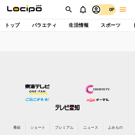
0P
トップ
バラエティ
生活情報
スポーツ
番組
ショート
プレミアム
ニュース
よみもの