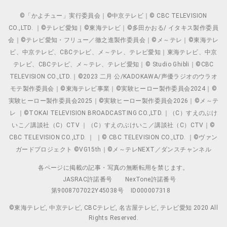
©「かよチュー」実行委員会｜©中京テレビ｜© CBC TELEVISION
CO.,LTD. ｜©テレビ愛知｜©東海テレビ｜©多田かおる/ イタキス製作委員
会｜©テレビ愛知・フリュー／徹之進製作委員会｜©メ～テレ｜©東海テレ
ビ、中京テレビ、CBCテレビ、メ～テレ、テレビ愛知｜東海テレビ、中京
テレビ、CBCテレビ、メ～テレ、テレビ愛知｜© Studio Ghibli｜©CBC
TELEVISION CO.,LTD.｜©2023 二月 公/KADOKAWA/声優ラジオのウラオ
モテ製作委員会｜©東海テレビ事業｜©実験ヒーロー製作委員会2024｜©
実験ヒーロー製作委員会2025｜©実験ヒーロー製作委員会2026｜©メ～テ
レ ｜©TOKAI TELEVISION BROADCASTING CO.,LTD.｜（C）すえのぶけ
いこ／講談社（C）CTV ｜（C）すえのぶけいこ／講談社（C）CTV｜©
CBC TELEVISION CO.,LTD. ｜ ｜© CBC TELEVISION CO.,LTD. ｜©ヴァン
ガードプロジェクト ©VG15th｜©メ～テレNEXT／ダンスチャンネル
各ページに掲載の記事・写真の無断転用を禁じます。
JASRAC許諾番号
NexTone許諾番号
第9008707022Y45038号
ID000007318
©東海テレビ, 中京テレビ, CBCテレビ, 名古屋テレビ, テレビ愛知 2020 All
Rights Reserved.