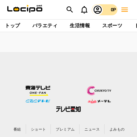
0P
トップ
バラエティ
生活情報
スポーツ
番組
ショート
プレミアム
ニュース
よみもの