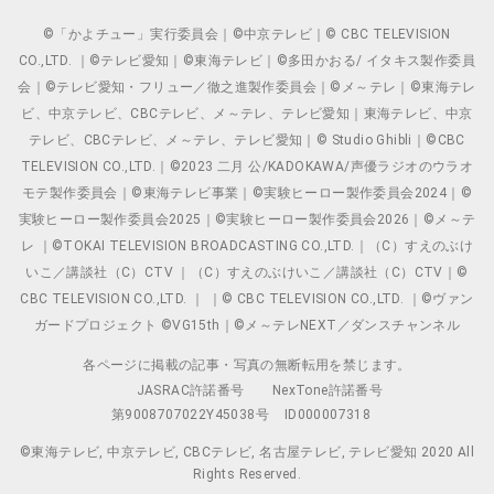
©「かよチュー」実行委員会｜©中京テレビ｜© CBC TELEVISION
CO.,LTD. ｜©テレビ愛知｜©東海テレビ｜©多田かおる/ イタキス製作委員
会｜©テレビ愛知・フリュー／徹之進製作委員会｜©メ～テレ｜©東海テレ
ビ、中京テレビ、CBCテレビ、メ～テレ、テレビ愛知｜東海テレビ、中京
テレビ、CBCテレビ、メ～テレ、テレビ愛知｜© Studio Ghibli｜©CBC
TELEVISION CO.,LTD.｜©2023 二月 公/KADOKAWA/声優ラジオのウラオ
モテ製作委員会｜©東海テレビ事業｜©実験ヒーロー製作委員会2024｜©
実験ヒーロー製作委員会2025｜©実験ヒーロー製作委員会2026｜©メ～テ
レ ｜©TOKAI TELEVISION BROADCASTING CO.,LTD.｜（C）すえのぶけ
いこ／講談社（C）CTV ｜（C）すえのぶけいこ／講談社（C）CTV｜©
CBC TELEVISION CO.,LTD. ｜ ｜© CBC TELEVISION CO.,LTD. ｜©ヴァン
ガードプロジェクト ©VG15th｜©メ～テレNEXT／ダンスチャンネル
各ページに掲載の記事・写真の無断転用を禁じます。
JASRAC許諾番号
NexTone許諾番号
第9008707022Y45038号
ID000007318
©東海テレビ, 中京テレビ, CBCテレビ, 名古屋テレビ, テレビ愛知 2020 All
Rights Reserved.