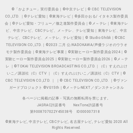
©「かよチュー」実行委員会｜©中京テレビ｜© CBC TELEVISION
CO.,LTD. ｜©テレビ愛知｜©東海テレビ｜©多田かおる/ イタキス製作委員
会｜©テレビ愛知・フリュー／徹之進製作委員会｜©メ～テレ｜©東海テレ
ビ、中京テレビ、CBCテレビ、メ～テレ、テレビ愛知｜東海テレビ、中京
テレビ、CBCテレビ、メ～テレ、テレビ愛知｜© Studio Ghibli｜©CBC
TELEVISION CO.,LTD.｜©2023 二月 公/KADOKAWA/声優ラジオのウラオ
モテ製作委員会｜©東海テレビ事業｜©実験ヒーロー製作委員会2024｜©
実験ヒーロー製作委員会2025｜©実験ヒーロー製作委員会2026｜©メ～テ
レ ｜©TOKAI TELEVISION BROADCASTING CO.,LTD.｜（C）すえのぶけ
いこ／講談社（C）CTV ｜（C）すえのぶけいこ／講談社（C）CTV｜©
CBC TELEVISION CO.,LTD. ｜ ｜© CBC TELEVISION CO.,LTD. ｜©ヴァン
ガードプロジェクト ©VG15th｜©メ～テレNEXT／ダンスチャンネル
各ページに掲載の記事・写真の無断転用を禁じます。
JASRAC許諾番号
NexTone許諾番号
第9008707022Y45038号
ID000007318
©東海テレビ, 中京テレビ, CBCテレビ, 名古屋テレビ, テレビ愛知 2020 All
Rights Reserved.