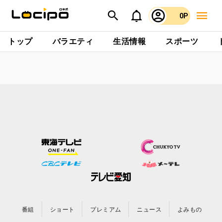
0P
トップ
バラエティ
生活情報
スポーツ
番組
ショート
プレミアム
ニュース
よみもの