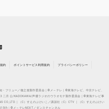
規約
ポイントサービス利用規約
プライバシーポリシー
©テレビ愛知・フリュー／徹之進製作委員会｜©メ～テレ｜©東海テレビ、中京テレビ、
©2023 二月 公/KADOKAWA/声優ラジオのウラオモテ製作委員会｜©東海テレビ事
ING CO.,LTD.｜（C）すえのぶけいこ／講談社（C）CTV ｜（C）すえのぶけい
クト ©VG15th｜©メ～テレNEXT／ダンスチャンネル