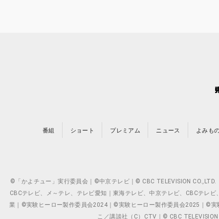
番組
ショート
プレミアム
ニュース
よみも
©「かよチュー」実行委員会｜©中京テレビ｜© CBC TELEVISION C
CBCテレビ、メ～テレ、テレビ愛知｜東海テレビ、中京テレビ、CBCテレビ、メ～テレ、テ
業｜©実験ヒーロー製作委員会2024｜©実験ヒーロー製作委員会2025｜©実験ヒーロー
こ／講談社（C）CTV｜© CBC TELEVISION