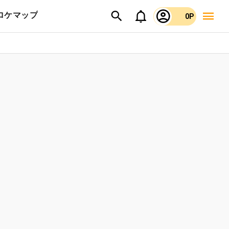
ロケマップ
0P