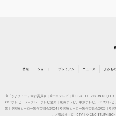
番組
ショート
プレミアム
ニュース
よみも
©「かよチュー」実行委員会｜©中京テレビ｜© CBC TELEVISION C
CBCテレビ、メ～テレ、テレビ愛知｜東海テレビ、中京テレビ、CBCテレビ、メ～テレ、テ
業｜©実験ヒーロー製作委員会2024｜©実験ヒーロー製作委員会2025｜©実験ヒーロー
こ／講談社（C）CTV｜© CBC TELEVISION