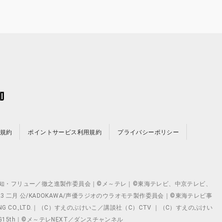
規約
ポイントサービス利用規約
プライバシーポリシー
©テレビ愛知・フリュー／徹之進製作委員会｜©メ～テレ｜©東海テレビ、中京テレビ、
©2023 二月 公/KADOKAWA/声優ラジオのウラオモテ製作委員会｜©東海テレビ事
ING CO.,LTD.｜（C）すえのぶけいこ／講談社（C）CTV ｜（C）すえのぶけい
クト ©VG15th｜©メ～テレNEXT／ダンスチャンネル