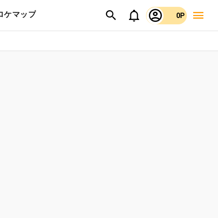
ロケマップ
0P