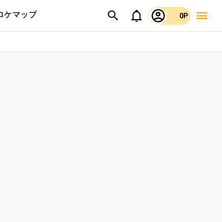
ロケマップ
0P