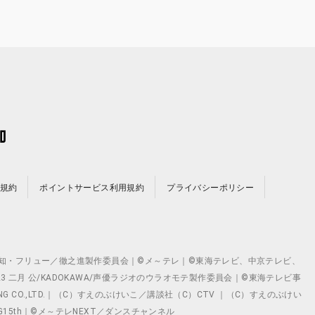
規約
ポイントサービス利用規約
プライバシーポリシー
©テレビ愛知・フリュー／徹之進製作委員会｜©メ～テレ｜©東海テレビ、中京テレビ、
©2023 二月 公/KADOKAWA/声優ラジオのウラオモテ製作委員会｜©東海テレビ事
ING CO.,LTD.｜（C）すえのぶけいこ／講談社（C）CTV ｜（C）すえのぶけい
クト ©VG15th｜©メ～テレNEXT／ダンスチャンネル