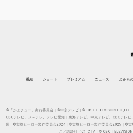
番組
ショート
プレミアム
ニュース
よみも
©「かよチュー」実行委員会｜©中京テレビ｜© CBC TELEVISION C
CBCテレビ、メ～テレ、テレビ愛知｜東海テレビ、中京テレビ、CBCテレビ、メ～テレ、テ
業｜©実験ヒーロー製作委員会2024｜©実験ヒーロー製作委員会2025｜©実験ヒーロー
こ／講談社（C）CTV｜© CBC TELEVISION