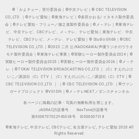
©「かよチュー」実行委員会｜©中京テレビ｜© CBC TELEVISION
CO.,LTD. ｜©テレビ愛知｜©東海テレビ｜©多田かおる/ イタキス製作委員
会｜©テレビ愛知・フリュー／徹之進製作委員会｜©メ～テレ｜©東海テレ
ビ、中京テレビ、CBCテレビ、メ～テレ、テレビ愛知｜東海テレビ、中京
テレビ、CBCテレビ、メ～テレ、テレビ愛知｜© Studio Ghibli｜©CBC
TELEVISION CO.,LTD.｜©2023 二月 公/KADOKAWA/声優ラジオのウラオ
モテ製作委員会｜©東海テレビ事業｜©実験ヒーロー製作委員会2024｜©
実験ヒーロー製作委員会2025｜©実験ヒーロー製作委員会2026｜©メ～テ
レ ｜©TOKAI TELEVISION BROADCASTING CO.,LTD.｜（C）すえのぶけ
いこ／講談社（C）CTV ｜（C）すえのぶけいこ／講談社（C）CTV｜©
CBC TELEVISION CO.,LTD. ｜ ｜© CBC TELEVISION CO.,LTD. ｜©ヴァン
ガードプロジェクト ©VG15th｜©メ～テレNEXT／ダンスチャンネル
各ページに掲載の記事・写真の無断転用を禁じます。
JASRAC許諾番号
NexTone許諾番号
第9008707022Y45038号
ID000007318
©東海テレビ, 中京テレビ, CBCテレビ, 名古屋テレビ, テレビ愛知 2020 All
Rights Reserved.