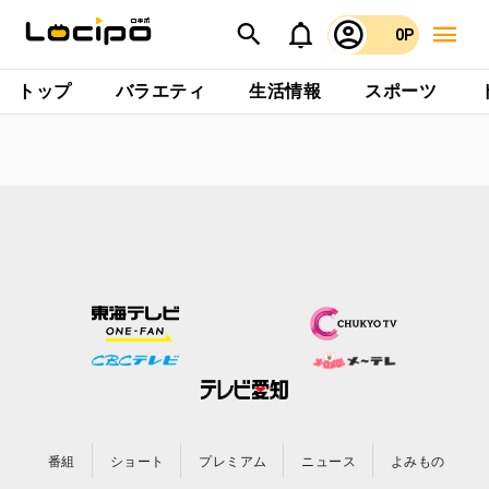
0P
トップ
バラエティ
生活情報
スポーツ
番組
ショート
プレミアム
ニュース
よみもの