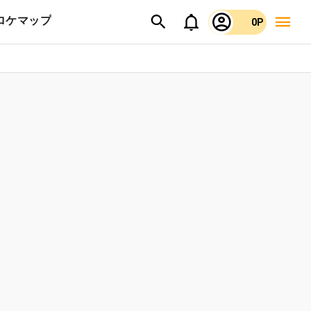
ロケマップ
0P