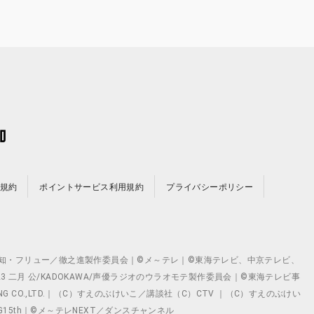
規約
ポイントサービス利用規約
プライバシーポリシー
©テレビ愛知・フリュー／徹之進製作委員会｜©メ～テレ｜©東海テレビ、中京テレビ、
©2023 二月 公/KADOKAWA/声優ラジオのウラオモテ製作委員会｜©東海テレビ事
ING CO.,LTD.｜（C）すえのぶけいこ／講談社（C）CTV ｜（C）すえのぶけい
クト ©VG15th｜©メ～テレNEXT／ダンスチャンネル