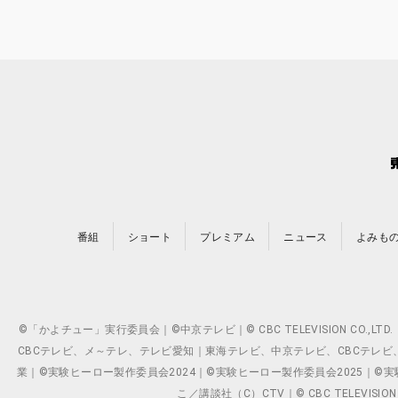
番組
ショート
プレミアム
ニュース
よみも
©「かよチュー」実行委員会｜©中京テレビ｜© CBC TELEVISION C
CBCテレビ、メ～テレ、テレビ愛知｜東海テレビ、中京テレビ、CBCテレビ、メ～テレ、テ
業｜©実験ヒーロー製作委員会2024｜©実験ヒーロー製作委員会2025｜©実験ヒーロー
こ／講談社（C）CTV｜© CBC TELEVISION