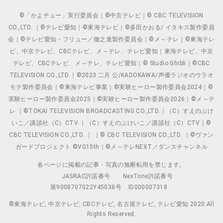
©「かよチュー」実行委員会｜©中京テレビ｜© CBC TELEVISION
CO.,LTD. ｜©テレビ愛知｜©東海テレビ｜©多田かおる/ イタキス製作委員
会｜©テレビ愛知・フリュー／徹之進製作委員会｜©メ～テレ｜©東海テレ
ビ、中京テレビ、CBCテレビ、メ～テレ、テレビ愛知｜東海テレビ、中京
テレビ、CBCテレビ、メ～テレ、テレビ愛知｜© Studio Ghibli｜©CBC
TELEVISION CO.,LTD.｜©2023 二月 公/KADOKAWA/声優ラジオのウラオ
モテ製作委員会｜©東海テレビ事業｜©実験ヒーロー製作委員会2024｜©
実験ヒーロー製作委員会2025｜©実験ヒーロー製作委員会2026｜©メ～テ
レ ｜©TOKAI TELEVISION BROADCASTING CO.,LTD.｜（C）すえのぶけ
いこ／講談社（C）CTV ｜（C）すえのぶけいこ／講談社（C）CTV｜©
CBC TELEVISION CO.,LTD. ｜ ｜© CBC TELEVISION CO.,LTD. ｜©ヴァン
ガードプロジェクト ©VG15th｜©メ～テレNEXT／ダンスチャンネル
各ページに掲載の記事・写真の無断転用を禁じます。
JASRAC許諾番号
NexTone許諾番号
第9008707022Y45038号
ID000007318
©東海テレビ, 中京テレビ, CBCテレビ, 名古屋テレビ, テレビ愛知 2020 All
Rights Reserved.