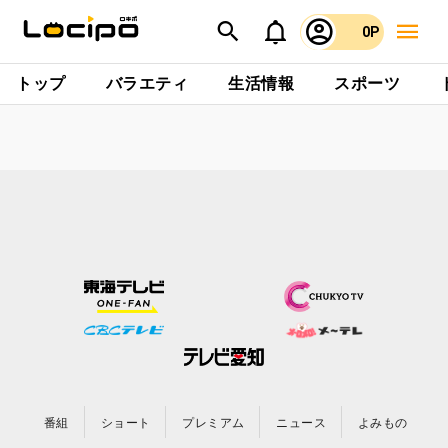
0P
トップ
バラエティ
生活情報
スポーツ
番組
ショート
プレミアム
ニュース
よみもの