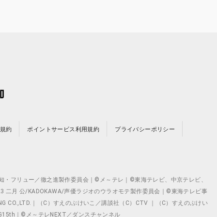
規約
ポイントサービス利用規約
プライバシーポリシー
©テレビ愛知・フリュー／徹之進製作委員会｜©メ～テレ｜©東海テレビ、中京テレビ、
©2023 二月 公/KADOKAWA/声優ラジオのウラオモテ製作委員会｜©東海テレビ事
ING CO.,LTD.｜（C）すえのぶけいこ／講談社（C）CTV ｜（C）すえのぶけい
クト ©VG15th｜©メ～テレNEXT／ダンスチャンネル