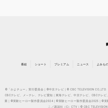
番組
ショート
プレミアム
ニュース
よみも
©「かよチュー」実行委員会｜©中京テレビ｜© CBC TELEVISION C
CBCテレビ、メ～テレ、テレビ愛知｜東海テレビ、中京テレビ、CBCテレビ、メ～テレ、テ
業｜©実験ヒーロー製作委員会2024｜©実験ヒーロー製作委員会2025｜©実験ヒーロー
こ／講談社（C）CTV｜© CBC TELEVISION