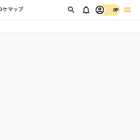
ロケマップ
0P