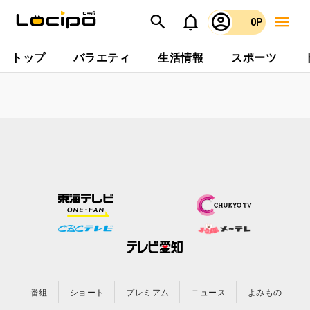
0P
トップ
バラエティ
生活情報
スポーツ
番組
ショート
プレミアム
ニュース
よみもの