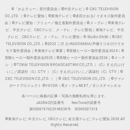
©「かよチュー」実行委員会｜©中京テレビ｜© CBC TELEVISION
CO.,LTD. ｜©テレビ愛知｜©東海テレビ｜©多田かおる/ イタキス製作委員
会｜©テレビ愛知・フリュー／徹之進製作委員会｜©メ～テレ｜©東海テレ
ビ、中京テレビ、CBCテレビ、メ～テレ、テレビ愛知｜東海テレビ、中京
テレビ、CBCテレビ、メ～テレ、テレビ愛知｜© Studio Ghibli｜©CBC
TELEVISION CO.,LTD.｜©2023 二月 公/KADOKAWA/声優ラジオのウラオ
モテ製作委員会｜©東海テレビ事業｜©実験ヒーロー製作委員会2024｜©
実験ヒーロー製作委員会2025｜©実験ヒーロー製作委員会2026｜©メ～テ
レ ｜©TOKAI TELEVISION BROADCASTING CO.,LTD.｜（C）すえのぶけ
いこ／講談社（C）CTV ｜（C）すえのぶけいこ／講談社（C）CTV｜©
CBC TELEVISION CO.,LTD. ｜ ｜© CBC TELEVISION CO.,LTD. ｜©ヴァン
ガードプロジェクト ©VG15th｜©メ～テレNEXT／ダンスチャンネル
各ページに掲載の記事・写真の無断転用を禁じます。
JASRAC許諾番号
NexTone許諾番号
第9008707022Y45038号
ID000007318
©東海テレビ, 中京テレビ, CBCテレビ, 名古屋テレビ, テレビ愛知 2020 All
Rights Reserved.