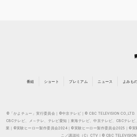
番組
ショート
プレミアム
ニュース
よみも
©「かよチュー」実行委員会｜©中京テレビ｜© CBC TELEVISION C
CBCテレビ、メ～テレ、テレビ愛知｜東海テレビ、中京テレビ、CBCテレビ、メ～テレ、テ
業｜©実験ヒーロー製作委員会2024｜©実験ヒーロー製作委員会2025｜©実験ヒーロー
こ／講談社（C）CTV｜© CBC TELEVISION