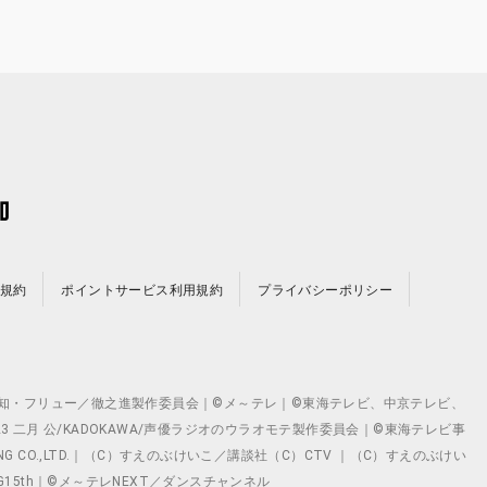
規約
ポイントサービス利用規約
プライバシーポリシー
©テレビ愛知・フリュー／徹之進製作委員会｜©メ～テレ｜©東海テレビ、中京テレビ、
©2023 二月 公/KADOKAWA/声優ラジオのウラオモテ製作委員会｜©東海テレビ事
ING CO.,LTD.｜（C）すえのぶけいこ／講談社（C）CTV ｜（C）すえのぶけい
クト ©VG15th｜©メ～テレNEXT／ダンスチャンネル