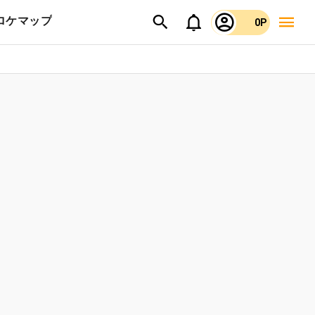
ロケマップ
0P