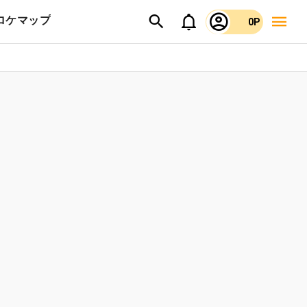
ロケマップ
0P