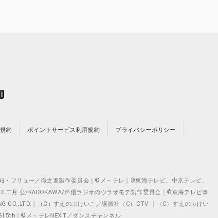
規約
ポイントサービス利用規約
プライバシーポリシー
©テレビ愛知・フリュー／徹之進製作委員会｜©メ～テレ｜©東海テレビ、中京テレビ、
©2023 二月 公/KADOKAWA/声優ラジオのウラオモテ製作委員会｜©東海テレビ事
ING CO.,LTD.｜（C）すえのぶけいこ／講談社（C）CTV ｜（C）すえのぶけい
クト ©VG15th｜©メ～テレNEXT／ダンスチャンネル