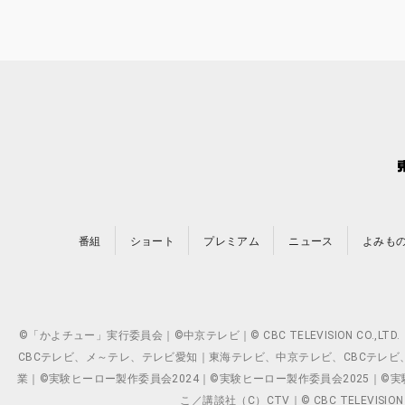
番組
ショート
プレミアム
ニュース
よみも
©「かよチュー」実行委員会｜©中京テレビ｜© CBC TELEVISION C
CBCテレビ、メ～テレ、テレビ愛知｜東海テレビ、中京テレビ、CBCテレビ、メ～テレ、テ
業｜©実験ヒーロー製作委員会2024｜©実験ヒーロー製作委員会2025｜©実験ヒーロー
こ／講談社（C）CTV｜© CBC TELEVISION