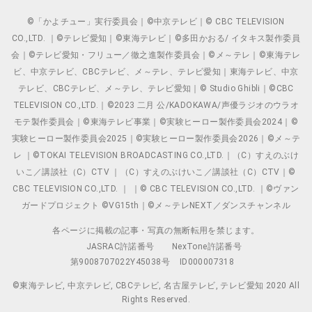
©「かよチュー」実行委員会｜©中京テレビ｜© CBC TELEVISION
CO.,LTD. ｜©テレビ愛知｜©東海テレビ｜©多田かおる/ イタキス製作委員
会｜©テレビ愛知・フリュー／徹之進製作委員会｜©メ～テレ｜©東海テレ
ビ、中京テレビ、CBCテレビ、メ～テレ、テレビ愛知｜東海テレビ、中京
テレビ、CBCテレビ、メ～テレ、テレビ愛知｜© Studio Ghibli｜©CBC
TELEVISION CO.,LTD.｜©2023 二月 公/KADOKAWA/声優ラジオのウラオ
モテ製作委員会｜©東海テレビ事業｜©実験ヒーロー製作委員会2024｜©
実験ヒーロー製作委員会2025｜©実験ヒーロー製作委員会2026｜©メ～テ
レ ｜©TOKAI TELEVISION BROADCASTING CO.,LTD.｜（C）すえのぶけ
いこ／講談社（C）CTV ｜（C）すえのぶけいこ／講談社（C）CTV｜©
CBC TELEVISION CO.,LTD. ｜ ｜© CBC TELEVISION CO.,LTD. ｜©ヴァン
ガードプロジェクト ©VG15th｜©メ～テレNEXT／ダンスチャンネル
各ページに掲載の記事・写真の無断転用を禁じます。
JASRAC許諾番号
NexTone許諾番号
第9008707022Y45038号
ID000007318
©東海テレビ, 中京テレビ, CBCテレビ, 名古屋テレビ, テレビ愛知 2020 All
Rights Reserved.