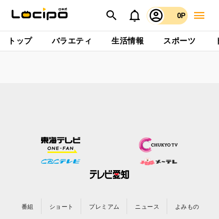
0P
トップ
バラエティ
生活情報
スポーツ
番組
ショート
プレミアム
ニュース
よみもの