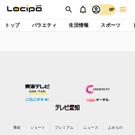
0P
トップ
バラエティ
生活情報
スポーツ
番組
ショート
プレミアム
ニュース
よみもの