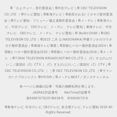
©「かよチュー」実行委員会｜©中京テレビ｜© CBC TELEVISION
CO.,LTD. ｜©テレビ愛知｜©東海テレビ｜©多田かおる/ イタキス製作委員
会｜©テレビ愛知・フリュー／徹之進製作委員会｜©メ～テレ｜©東海テレ
ビ、中京テレビ、CBCテレビ、メ～テレ、テレビ愛知｜東海テレビ、中京
テレビ、CBCテレビ、メ～テレ、テレビ愛知｜© Studio Ghibli｜©CBC
TELEVISION CO.,LTD.｜©2023 二月 公/KADOKAWA/声優ラジオのウラオ
モテ製作委員会｜©東海テレビ事業｜©実験ヒーロー製作委員会2024｜©
実験ヒーロー製作委員会2025｜©実験ヒーロー製作委員会2026｜©メ～テ
レ ｜©TOKAI TELEVISION BROADCASTING CO.,LTD.｜（C）すえのぶけ
いこ／講談社（C）CTV ｜（C）すえのぶけいこ／講談社（C）CTV｜©
CBC TELEVISION CO.,LTD. ｜ ｜© CBC TELEVISION CO.,LTD. ｜©ヴァン
ガードプロジェクト ©VG15th｜©メ～テレNEXT／ダンスチャンネル
各ページに掲載の記事・写真の無断転用を禁じます。
JASRAC許諾番号
NexTone許諾番号
第9008707022Y45038号
ID000007318
©東海テレビ, 中京テレビ, CBCテレビ, 名古屋テレビ, テレビ愛知 2020 All
Rights Reserved.