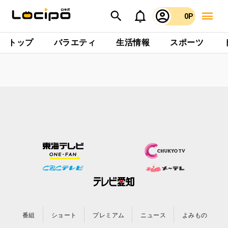
0P
トップ
バラエティ
生活情報
スポーツ
番組
ショート
プレミアム
ニュース
よみもの