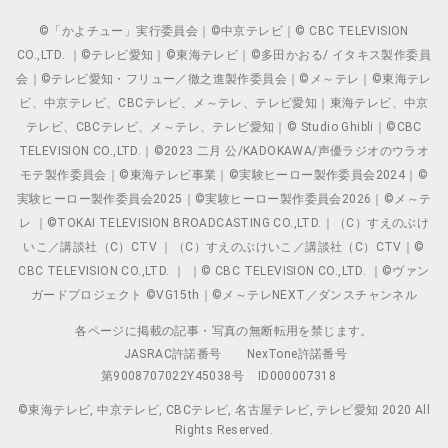
©「かよチュー」実行委員会｜©中京テレビ｜© CBC TELEVISION
CO.,LTD. ｜©テレビ愛知｜©東海テレビ｜©多田かおる/ イタキス製作委員
会｜©テレビ愛知・フリュー／徹之進製作委員会｜©メ～テレ｜©東海テレ
ビ、中京テレビ、CBCテレビ、メ～テレ、テレビ愛知｜東海テレビ、中京
テレビ、CBCテレビ、メ～テレ、テレビ愛知｜© Studio Ghibli｜©CBC
TELEVISION CO.,LTD.｜©2023 二月 公/KADOKAWA/声優ラジオのウラオ
モテ製作委員会｜©東海テレビ事業｜©実験ヒーロー製作委員会2024｜©
実験ヒーロー製作委員会2025｜©実験ヒーロー製作委員会2026｜©メ～テ
レ ｜©TOKAI TELEVISION BROADCASTING CO.,LTD.｜（C）すえのぶけ
いこ／講談社（C）CTV ｜（C）すえのぶけいこ／講談社（C）CTV｜©
CBC TELEVISION CO.,LTD. ｜ ｜© CBC TELEVISION CO.,LTD. ｜©ヴァン
ガードプロジェクト ©VG15th｜©メ～テレNEXT／ダンスチャンネル
各ページに掲載の記事・写真の無断転用を禁じます。
JASRAC許諾番号
NexTone許諾番号
第9008707022Y45038号
ID000007318
©東海テレビ, 中京テレビ, CBCテレビ, 名古屋テレビ, テレビ愛知 2020 All
Rights Reserved.