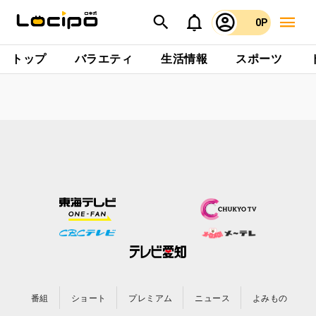
0P
トップ
バラエティ
生活情報
スポーツ
番組
ショート
プレミアム
ニュース
よみもの