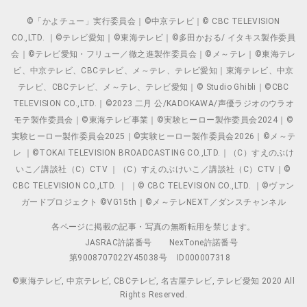
©「かよチュー」実行委員会｜©中京テレビ｜© CBC TELEVISION
CO.,LTD. ｜©テレビ愛知｜©東海テレビ｜©多田かおる/ イタキス製作委員
会｜©テレビ愛知・フリュー／徹之進製作委員会｜©メ～テレ｜©東海テレ
ビ、中京テレビ、CBCテレビ、メ～テレ、テレビ愛知｜東海テレビ、中京
テレビ、CBCテレビ、メ～テレ、テレビ愛知｜© Studio Ghibli｜©CBC
TELEVISION CO.,LTD.｜©2023 二月 公/KADOKAWA/声優ラジオのウラオ
モテ製作委員会｜©東海テレビ事業｜©実験ヒーロー製作委員会2024｜©
実験ヒーロー製作委員会2025｜©実験ヒーロー製作委員会2026｜©メ～テ
レ ｜©TOKAI TELEVISION BROADCASTING CO.,LTD.｜（C）すえのぶけ
いこ／講談社（C）CTV ｜（C）すえのぶけいこ／講談社（C）CTV｜©
CBC TELEVISION CO.,LTD. ｜ ｜© CBC TELEVISION CO.,LTD. ｜©ヴァン
ガードプロジェクト ©VG15th｜©メ～テレNEXT／ダンスチャンネル
各ページに掲載の記事・写真の無断転用を禁じます。
JASRAC許諾番号
NexTone許諾番号
第9008707022Y45038号
ID000007318
©東海テレビ, 中京テレビ, CBCテレビ, 名古屋テレビ, テレビ愛知 2020 All
Rights Reserved.