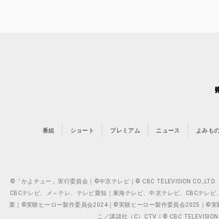
番組
ショート
プレミアム
ニュース
よみも
©「かよチュー」実行委員会｜©中京テレビ｜© CBC TELEVISION C
CBCテレビ、メ～テレ、テレビ愛知｜東海テレビ、中京テレビ、CBCテレビ、メ～テレ、テ
業｜©実験ヒーロー製作委員会2024｜©実験ヒーロー製作委員会2025｜©実験ヒーロー
こ／講談社（C）CTV｜© CBC TELEVISION