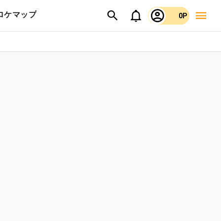
ロケマップ
0P