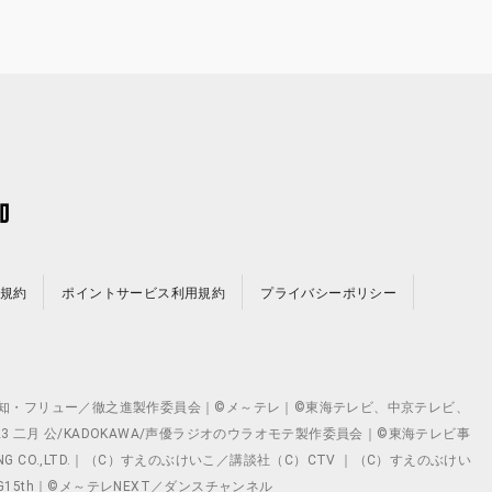
規約
ポイントサービス利用規約
プライバシーポリシー
©テレビ愛知・フリュー／徹之進製作委員会｜©メ～テレ｜©東海テレビ、中京テレビ、
©2023 二月 公/KADOKAWA/声優ラジオのウラオモテ製作委員会｜©東海テレビ事
ING CO.,LTD.｜（C）すえのぶけいこ／講談社（C）CTV ｜（C）すえのぶけい
クト ©VG15th｜©メ～テレNEXT／ダンスチャンネル