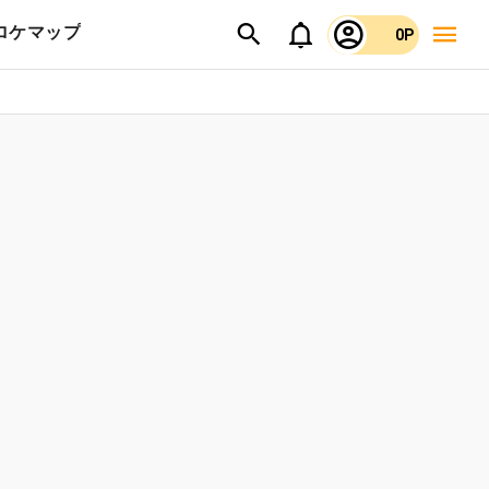
ロケマップ
0P