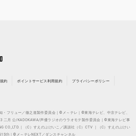
規約
ポイントサービス利用規約
プライバシーポリシー
©テレビ愛知・フリュー／徹之進製作委員会｜©メ～テレ｜©東海テレビ、中京テレビ、
©2023 二月 公/KADOKAWA/声優ラジオのウラオモテ製作委員会｜©東海テレビ事
ING CO.,LTD.｜（C）すえのぶけいこ／講談社（C）CTV ｜（C）すえのぶけい
クト ©VG15th｜©メ～テレNEXT／ダンスチャンネル