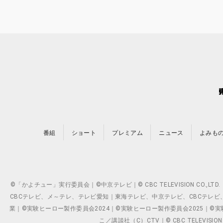
番組
ショート
プレミアム
ニュース
よみも
©「かよチュー」実行委員会｜©中京テレビ｜© CBC TELEVISION C
CBCテレビ、メ～テレ、テレビ愛知｜東海テレビ、中京テレビ、CBCテレビ、メ～テレ、テ
業｜©実験ヒーロー製作委員会2024｜©実験ヒーロー製作委員会2025｜©実験ヒーロー
こ／講談社（C）CTV｜© CBC TELEVISION