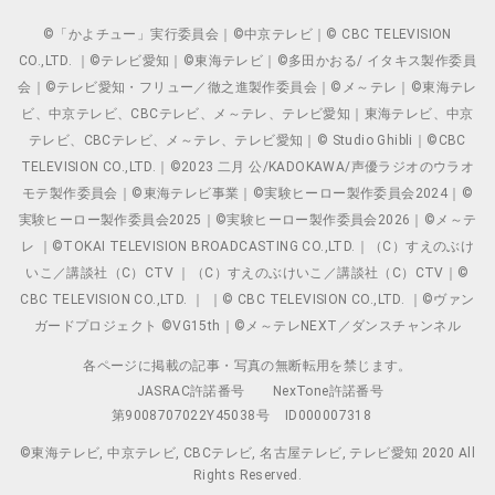
©「かよチュー」実行委員会｜©中京テレビ｜© CBC TELEVISION
CO.,LTD. ｜©テレビ愛知｜©東海テレビ｜©多田かおる/ イタキス製作委員
会｜©テレビ愛知・フリュー／徹之進製作委員会｜©メ～テレ｜©東海テレ
ビ、中京テレビ、CBCテレビ、メ～テレ、テレビ愛知｜東海テレビ、中京
テレビ、CBCテレビ、メ～テレ、テレビ愛知｜© Studio Ghibli｜©CBC
TELEVISION CO.,LTD.｜©2023 二月 公/KADOKAWA/声優ラジオのウラオ
モテ製作委員会｜©東海テレビ事業｜©実験ヒーロー製作委員会2024｜©
実験ヒーロー製作委員会2025｜©実験ヒーロー製作委員会2026｜©メ～テ
レ ｜©TOKAI TELEVISION BROADCASTING CO.,LTD.｜（C）すえのぶけ
いこ／講談社（C）CTV ｜（C）すえのぶけいこ／講談社（C）CTV｜©
CBC TELEVISION CO.,LTD. ｜ ｜© CBC TELEVISION CO.,LTD. ｜©ヴァン
ガードプロジェクト ©VG15th｜©メ～テレNEXT／ダンスチャンネル
各ページに掲載の記事・写真の無断転用を禁じます。
JASRAC許諾番号
NexTone許諾番号
第9008707022Y45038号
ID000007318
©東海テレビ, 中京テレビ, CBCテレビ, 名古屋テレビ, テレビ愛知 2020 All
Rights Reserved.