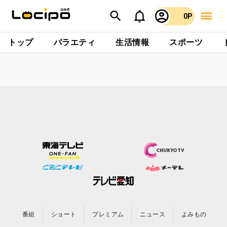
0P
トップ
バラエティ
生活情報
スポーツ
番組
ショート
プレミアム
ニュース
よみもの