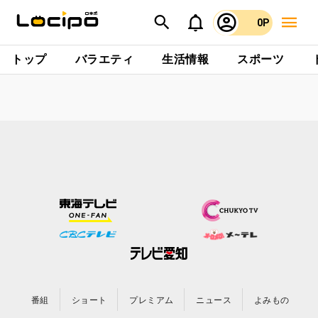
0P
トップ
バラエティ
生活情報
スポーツ
番組
ショート
プレミアム
ニュース
よみもの