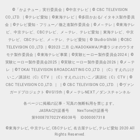
©「かよチュー」実行委員会｜©中京テレビ｜© CBC TELEVISION
CO.,LTD. ｜©テレビ愛知｜©東海テレビ｜©多田かおる/ イタキス製作委員
会｜©テレビ愛知・フリュー／徹之進製作委員会｜©メ～テレ｜©東海テレ
ビ、中京テレビ、CBCテレビ、メ～テレ、テレビ愛知｜東海テレビ、中京
テレビ、CBCテレビ、メ～テレ、テレビ愛知｜© Studio Ghibli｜©CBC
TELEVISION CO.,LTD.｜©2023 二月 公/KADOKAWA/声優ラジオのウラオ
モテ製作委員会｜©東海テレビ事業｜©実験ヒーロー製作委員会2024｜©
実験ヒーロー製作委員会2025｜©実験ヒーロー製作委員会2026｜©メ～テ
レ ｜©TOKAI TELEVISION BROADCASTING CO.,LTD.｜（C）すえのぶけ
いこ／講談社（C）CTV ｜（C）すえのぶけいこ／講談社（C）CTV｜©
CBC TELEVISION CO.,LTD. ｜ ｜© CBC TELEVISION CO.,LTD. ｜©ヴァン
ガードプロジェクト ©VG15th｜©メ～テレNEXT／ダンスチャンネル
各ページに掲載の記事・写真の無断転用を禁じます。
JASRAC許諾番号
NexTone許諾番号
第9008707022Y45038号
ID000007318
©東海テレビ, 中京テレビ, CBCテレビ, 名古屋テレビ, テレビ愛知 2020 All
Rights Reserved.