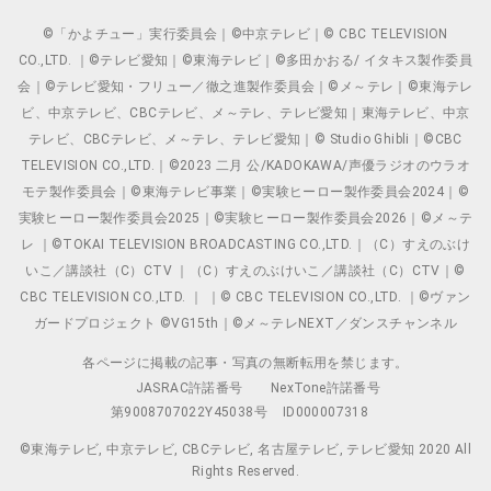
©「かよチュー」実行委員会｜©中京テレビ｜© CBC TELEVISION
CO.,LTD. ｜©テレビ愛知｜©東海テレビ｜©多田かおる/ イタキス製作委員
会｜©テレビ愛知・フリュー／徹之進製作委員会｜©メ～テレ｜©東海テレ
ビ、中京テレビ、CBCテレビ、メ～テレ、テレビ愛知｜東海テレビ、中京
テレビ、CBCテレビ、メ～テレ、テレビ愛知｜© Studio Ghibli｜©CBC
TELEVISION CO.,LTD.｜©2023 二月 公/KADOKAWA/声優ラジオのウラオ
モテ製作委員会｜©東海テレビ事業｜©実験ヒーロー製作委員会2024｜©
実験ヒーロー製作委員会2025｜©実験ヒーロー製作委員会2026｜©メ～テ
レ ｜©TOKAI TELEVISION BROADCASTING CO.,LTD.｜（C）すえのぶけ
いこ／講談社（C）CTV ｜（C）すえのぶけいこ／講談社（C）CTV｜©
CBC TELEVISION CO.,LTD. ｜ ｜© CBC TELEVISION CO.,LTD. ｜©ヴァン
ガードプロジェクト ©VG15th｜©メ～テレNEXT／ダンスチャンネル
各ページに掲載の記事・写真の無断転用を禁じます。
JASRAC許諾番号
NexTone許諾番号
第9008707022Y45038号
ID000007318
©東海テレビ, 中京テレビ, CBCテレビ, 名古屋テレビ, テレビ愛知 2020 All
Rights Reserved.