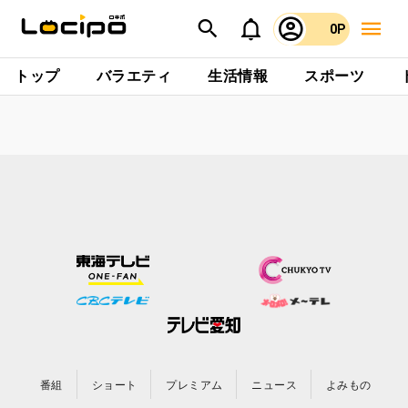
0P
トップ
バラエティ
生活情報
スポーツ
番組
ショート
プレミアム
ニュース
よみもの