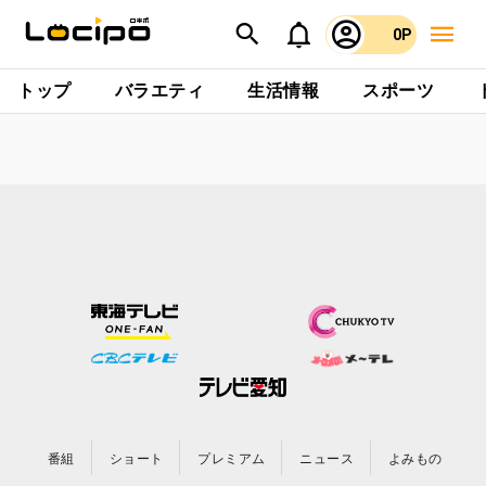
0P
トップ
バラエティ
生活情報
スポーツ
番組
ショート
プレミアム
ニュース
よみもの