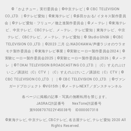
©「かよチュー」実行委員会｜©中京テレビ｜© CBC TELEVISION
CO.,LTD. ｜©テレビ愛知｜©東海テレビ｜©多田かおる/ イタキス製作委員
会｜©テレビ愛知・フリュー／徹之進製作委員会｜©メ～テレ｜©東海テレ
ビ、中京テレビ、CBCテレビ、メ～テレ、テレビ愛知｜東海テレビ、中京
テレビ、CBCテレビ、メ～テレ、テレビ愛知｜© Studio Ghibli｜©CBC
TELEVISION CO.,LTD.｜©2023 二月 公/KADOKAWA/声優ラジオのウラオ
モテ製作委員会｜©東海テレビ事業｜©実験ヒーロー製作委員会2024｜©
実験ヒーロー製作委員会2025｜©実験ヒーロー製作委員会2026｜©メ～テ
レ ｜©TOKAI TELEVISION BROADCASTING CO.,LTD.｜（C）すえのぶけ
いこ／講談社（C）CTV ｜（C）すえのぶけいこ／講談社（C）CTV｜©
CBC TELEVISION CO.,LTD. ｜ ｜© CBC TELEVISION CO.,LTD. ｜©ヴァン
ガードプロジェクト ©VG15th｜©メ～テレNEXT／ダンスチャンネル
各ページに掲載の記事・写真の無断転用を禁じます。
JASRAC許諾番号
NexTone許諾番号
第9008707022Y45038号
ID000007318
©東海テレビ, 中京テレビ, CBCテレビ, 名古屋テレビ, テレビ愛知 2020 All
Rights Reserved.