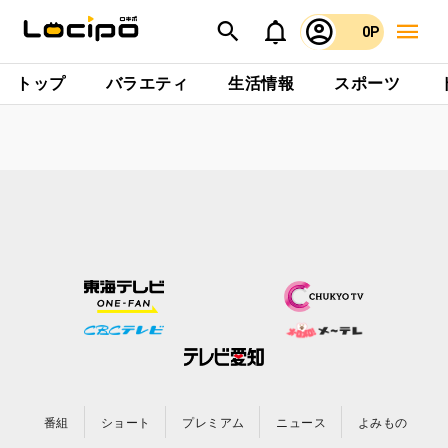
0P
トップ
バラエティ
生活情報
スポーツ
番組
ショート
プレミアム
ニュース
よみもの