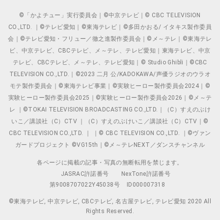
©「かよチュー」実行委員会｜©中京テレビ｜© CBC TELEVISION
CO.,LTD. ｜©テレビ愛知｜©東海テレビ｜©多田かおる/ イタキス製作委員
会｜©テレビ愛知・フリュー／徹之進製作委員会｜©メ～テレ｜©東海テレ
ビ、中京テレビ、CBCテレビ、メ～テレ、テレビ愛知｜東海テレビ、中京
テレビ、CBCテレビ、メ～テレ、テレビ愛知｜© Studio Ghibli｜©CBC
TELEVISION CO.,LTD.｜©2023 二月 公/KADOKAWA/声優ラジオのウラオ
モテ製作委員会｜©東海テレビ事業｜©実験ヒーロー製作委員会2024｜©
実験ヒーロー製作委員会2025｜©実験ヒーロー製作委員会2026｜©メ～テ
レ ｜©TOKAI TELEVISION BROADCASTING CO.,LTD.｜（C）すえのぶけ
いこ／講談社（C）CTV ｜（C）すえのぶけいこ／講談社（C）CTV｜©
CBC TELEVISION CO.,LTD. ｜ ｜© CBC TELEVISION CO.,LTD. ｜©ヴァン
ガードプロジェクト ©VG15th｜©メ～テレNEXT／ダンスチャンネル
各ページに掲載の記事・写真の無断転用を禁じます。
JASRAC許諾番号
NexTone許諾番号
第9008707022Y45038号
ID000007318
©東海テレビ, 中京テレビ, CBCテレビ, 名古屋テレビ, テレビ愛知 2020 All
Rights Reserved.