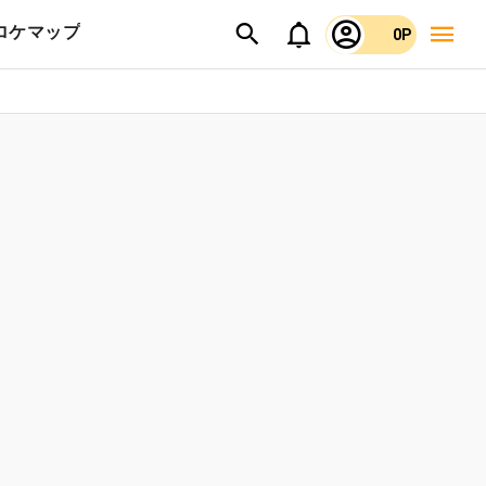
ロケマップ
0P