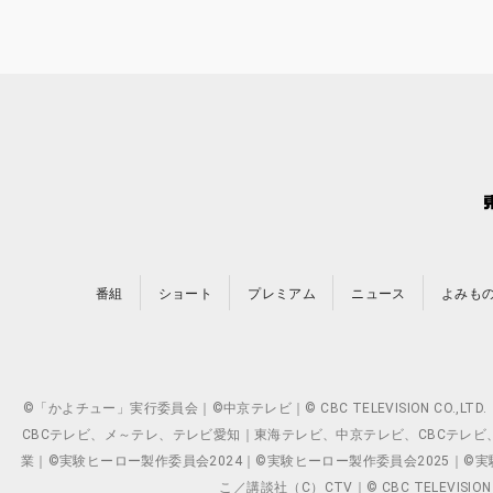
番組
ショート
プレミアム
ニュース
よみも
©「かよチュー」実行委員会｜©中京テレビ｜© CBC TELEVISION C
CBCテレビ、メ～テレ、テレビ愛知｜東海テレビ、中京テレビ、CBCテレビ、メ～テレ、テ
業｜©実験ヒーロー製作委員会2024｜©実験ヒーロー製作委員会2025｜©実験ヒーロー
こ／講談社（C）CTV｜© CBC TELEVISION