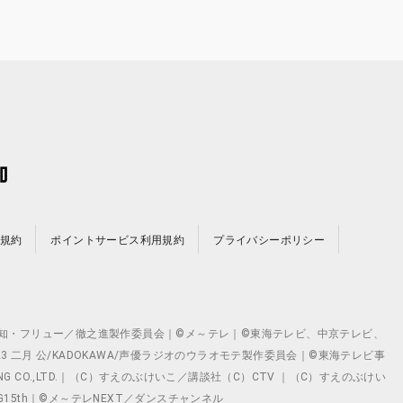
規約
ポイントサービス利用規約
プライバシーポリシー
©テレビ愛知・フリュー／徹之進製作委員会｜©メ～テレ｜©東海テレビ、中京テレビ、
©2023 二月 公/KADOKAWA/声優ラジオのウラオモテ製作委員会｜©東海テレビ事
ING CO.,LTD.｜（C）すえのぶけいこ／講談社（C）CTV ｜（C）すえのぶけい
クト ©VG15th｜©メ～テレNEXT／ダンスチャンネル