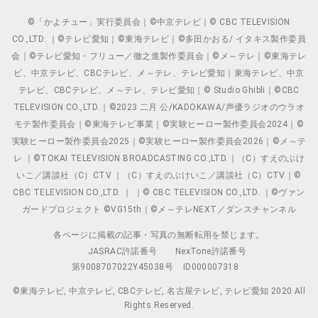
©「かよチュー」実行委員会｜©中京テレビ｜© CBC TELEVISION
CO.,LTD. ｜©テレビ愛知｜©東海テレビ｜©多田かおる/ イタキス製作委員
会｜©テレビ愛知・フリュー／徹之進製作委員会｜©メ～テレ｜©東海テレ
ビ、中京テレビ、CBCテレビ、メ～テレ、テレビ愛知｜東海テレビ、中京
テレビ、CBCテレビ、メ～テレ、テレビ愛知｜© Studio Ghibli｜©CBC
TELEVISION CO.,LTD.｜©2023 二月 公/KADOKAWA/声優ラジオのウラオ
モテ製作委員会｜©東海テレビ事業｜©実験ヒーロー製作委員会2024｜©
実験ヒーロー製作委員会2025｜©実験ヒーロー製作委員会2026｜©メ～テ
レ ｜©TOKAI TELEVISION BROADCASTING CO.,LTD.｜（C）すえのぶけ
いこ／講談社（C）CTV ｜（C）すえのぶけいこ／講談社（C）CTV｜©
CBC TELEVISION CO.,LTD. ｜ ｜© CBC TELEVISION CO.,LTD. ｜©ヴァン
ガードプロジェクト ©VG15th｜©メ～テレNEXT／ダンスチャンネル
各ページに掲載の記事・写真の無断転用を禁じます。
JASRAC許諾番号
NexTone許諾番号
第9008707022Y45038号
ID000007318
©東海テレビ, 中京テレビ, CBCテレビ, 名古屋テレビ, テレビ愛知 2020 All
Rights Reserved.