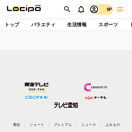
0P
トップ
バラエティ
生活情報
スポーツ
番組
ショート
プレミアム
ニュース
よみもの