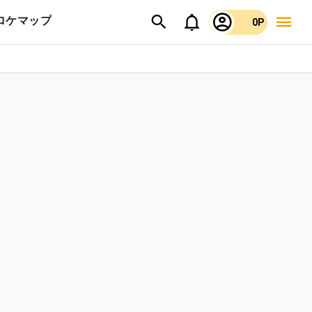
ロケマップ
0P