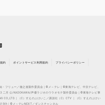
規約
ポイントサービス利用規約
プライバシーポリシー
©テレビ愛知・フリュー／徹之進製作委員会｜©メ～テレ｜©東海テレビ、中京テレビ、
©2023 二月 公/KADOKAWA/声優ラジオのウラオモテ製作委員会｜©東海テレビ事
ING CO.,LTD.｜（C）すえのぶけいこ／講談社（C）CTV ｜（C）すえのぶけい
クト ©VG15th｜©メ～テレNEXT／ダンスチャンネル