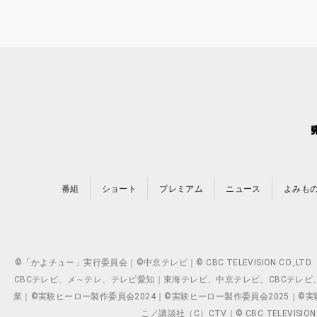
番組
ショート
プレミアム
ニュース
よみも
©「かよチュー」実行委員会｜©中京テレビ｜© CBC TELEVISION C
CBCテレビ、メ～テレ、テレビ愛知｜東海テレビ、中京テレビ、CBCテレビ、メ～テレ、テ
業｜©実験ヒーロー製作委員会2024｜©実験ヒーロー製作委員会2025｜©実験ヒーロー
こ／講談社（C）CTV｜© CBC TELEVISION