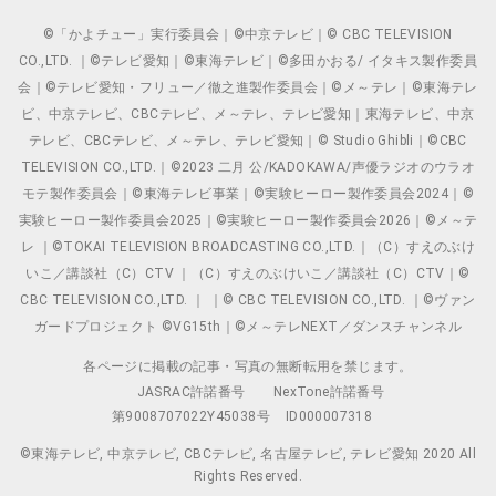
©「かよチュー」実行委員会｜©中京テレビ｜© CBC TELEVISION
CO.,LTD. ｜©テレビ愛知｜©東海テレビ｜©多田かおる/ イタキス製作委員
会｜©テレビ愛知・フリュー／徹之進製作委員会｜©メ～テレ｜©東海テレ
ビ、中京テレビ、CBCテレビ、メ～テレ、テレビ愛知｜東海テレビ、中京
テレビ、CBCテレビ、メ～テレ、テレビ愛知｜© Studio Ghibli｜©CBC
TELEVISION CO.,LTD.｜©2023 二月 公/KADOKAWA/声優ラジオのウラオ
モテ製作委員会｜©東海テレビ事業｜©実験ヒーロー製作委員会2024｜©
実験ヒーロー製作委員会2025｜©実験ヒーロー製作委員会2026｜©メ～テ
レ ｜©TOKAI TELEVISION BROADCASTING CO.,LTD.｜（C）すえのぶけ
いこ／講談社（C）CTV ｜（C）すえのぶけいこ／講談社（C）CTV｜©
CBC TELEVISION CO.,LTD. ｜ ｜© CBC TELEVISION CO.,LTD. ｜©ヴァン
ガードプロジェクト ©VG15th｜©メ～テレNEXT／ダンスチャンネル
各ページに掲載の記事・写真の無断転用を禁じます。
JASRAC許諾番号
NexTone許諾番号
第9008707022Y45038号
ID000007318
©東海テレビ, 中京テレビ, CBCテレビ, 名古屋テレビ, テレビ愛知 2020 All
Rights Reserved.