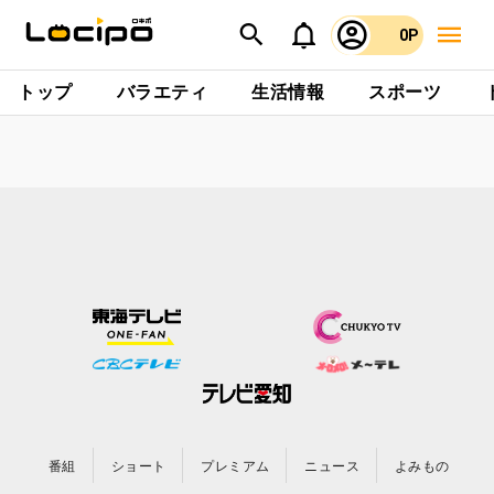
0P
トップ
バラエティ
生活情報
スポーツ
番組
ショート
プレミアム
ニュース
よみもの