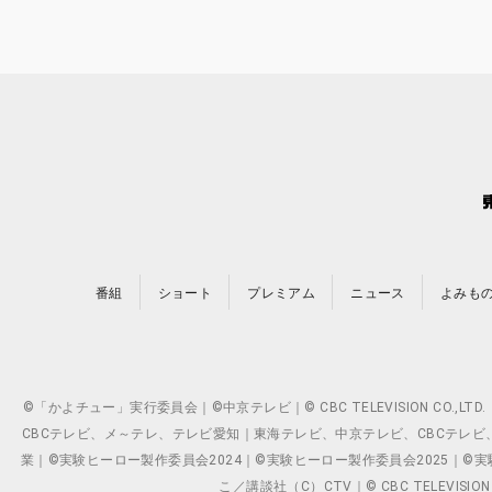
番組
ショート
プレミアム
ニュース
よみも
©「かよチュー」実行委員会｜©中京テレビ｜© CBC TELEVISION C
CBCテレビ、メ～テレ、テレビ愛知｜東海テレビ、中京テレビ、CBCテレビ、メ～テレ、テ
業｜©実験ヒーロー製作委員会2024｜©実験ヒーロー製作委員会2025｜©実験ヒーロー
こ／講談社（C）CTV｜© CBC TELEVISION