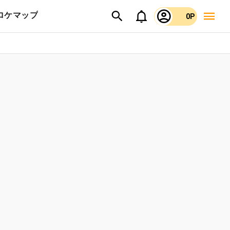
ロケマップ
0P