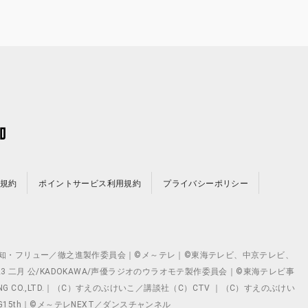
規約
ポイントサービス利用規約
プライバシーポリシー
©テレビ愛知・フリュー／徹之進製作委員会｜©メ～テレ｜©東海テレビ、中京テレビ、
©2023 二月 公/KADOKAWA/声優ラジオのウラオモテ製作委員会｜©東海テレビ事
ING CO.,LTD.｜（C）すえのぶけいこ／講談社（C）CTV ｜（C）すえのぶけい
クト ©VG15th｜©メ～テレNEXT／ダンスチャンネル