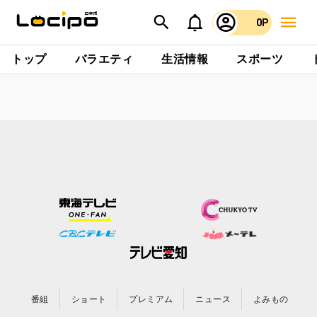
0P
トップ
バラエティ
生活情報
スポーツ
番組
ショート
プレミアム
ニュース
よみもの