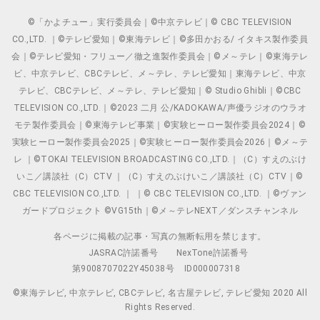
©「かよチュー」実行委員会｜©中京テレビ｜© CBC TELEVISION
CO.,LTD. ｜©テレビ愛知｜©東海テレビ｜©多田かおる/ イタキス製作委員
会｜©テレビ愛知・フリュー／徹之進製作委員会｜©メ～テレ｜©東海テレ
ビ、中京テレビ、CBCテレビ、メ～テレ、テレビ愛知｜東海テレビ、中京
テレビ、CBCテレビ、メ～テレ、テレビ愛知｜© Studio Ghibli｜©CBC
TELEVISION CO.,LTD.｜©2023 二月 公/KADOKAWA/声優ラジオのウラオ
モテ製作委員会｜©東海テレビ事業｜©実験ヒーロー製作委員会2024｜©
実験ヒーロー製作委員会2025｜©実験ヒーロー製作委員会2026｜©メ～テ
レ ｜©TOKAI TELEVISION BROADCASTING CO.,LTD.｜（C）すえのぶけ
いこ／講談社（C）CTV ｜（C）すえのぶけいこ／講談社（C）CTV｜©
CBC TELEVISION CO.,LTD. ｜ ｜© CBC TELEVISION CO.,LTD. ｜©ヴァン
ガードプロジェクト ©VG15th｜©メ～テレNEXT／ダンスチャンネル
各ページに掲載の記事・写真の無断転用を禁じます。
JASRAC許諾番号
NexTone許諾番号
第9008707022Y45038号
ID000007318
©東海テレビ, 中京テレビ, CBCテレビ, 名古屋テレビ, テレビ愛知 2020 All
Rights Reserved.