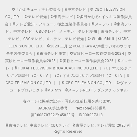
©「かよチュー」実行委員会｜©中京テレビ｜© CBC TELEVISION
CO.,LTD. ｜©テレビ愛知｜©東海テレビ｜©多田かおる/ イタキス製作委員
会｜©テレビ愛知・フリュー／徹之進製作委員会｜©メ～テレ｜©東海テレ
ビ、中京テレビ、CBCテレビ、メ～テレ、テレビ愛知｜東海テレビ、中京
テレビ、CBCテレビ、メ～テレ、テレビ愛知｜© Studio Ghibli｜©CBC
TELEVISION CO.,LTD.｜©2023 二月 公/KADOKAWA/声優ラジオのウラオ
モテ製作委員会｜©東海テレビ事業｜©実験ヒーロー製作委員会2024｜©
実験ヒーロー製作委員会2025｜©実験ヒーロー製作委員会2026｜©メ～テ
レ ｜©TOKAI TELEVISION BROADCASTING CO.,LTD.｜（C）すえのぶけ
いこ／講談社（C）CTV ｜（C）すえのぶけいこ／講談社（C）CTV｜©
CBC TELEVISION CO.,LTD. ｜ ｜© CBC TELEVISION CO.,LTD. ｜©ヴァン
ガードプロジェクト ©VG15th｜©メ～テレNEXT／ダンスチャンネル
各ページに掲載の記事・写真の無断転用を禁じます。
JASRAC許諾番号
NexTone許諾番号
第9008707022Y45038号
ID000007318
©東海テレビ, 中京テレビ, CBCテレビ, 名古屋テレビ, テレビ愛知 2020 All
Rights Reserved.