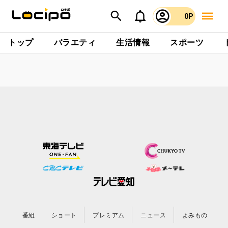
0P
トップ
バラエティ
生活情報
スポーツ
番組
ショート
プレミアム
ニュース
よみもの