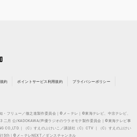
規約
ポイントサービス利用規約
プライバシーポリシー
©テレビ愛知・フリュー／徹之進製作委員会｜©メ～テレ｜©東海テレビ、中京テレビ、
©2023 二月 公/KADOKAWA/声優ラジオのウラオモテ製作委員会｜©東海テレビ事
ING CO.,LTD.｜（C）すえのぶけいこ／講談社（C）CTV ｜（C）すえのぶけい
クト ©VG15th｜©メ～テレNEXT／ダンスチャンネル