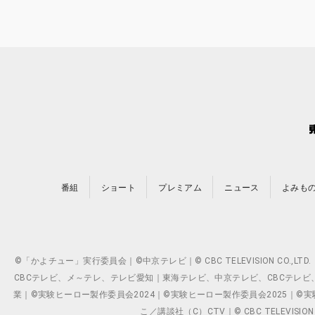
番組
ショート
プレミアム
ニュース
よみも
©「かよチュー」実行委員会｜©中京テレビ｜© CBC TELEVISION C
CBCテレビ、メ～テレ、テレビ愛知｜東海テレビ、中京テレビ、CBCテレビ、メ～テレ、テ
業｜©実験ヒーロー製作委員会2024｜©実験ヒーロー製作委員会2025｜©実験ヒーロー
こ／講談社（C）CTV｜© CBC TELEVISION