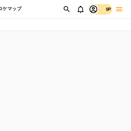
ロケマップ
0P