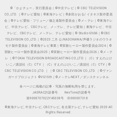
©「かよチュー」実行委員会｜©中京テレビ｜© CBC TELEVISION
CO.,LTD. ｜©テレビ愛知｜©東海テレビ｜©多田かおる/ イタキス製作委員
会｜©テレビ愛知・フリュー／徹之進製作委員会｜©メ～テレ｜©東海テレ
ビ、中京テレビ、CBCテレビ、メ～テレ、テレビ愛知｜東海テレビ、中京
テレビ、CBCテレビ、メ～テレ、テレビ愛知｜© Studio Ghibli｜©CBC
TELEVISION CO.,LTD.｜©2023 二月 公/KADOKAWA/声優ラジオのウラオ
モテ製作委員会｜©東海テレビ事業｜©実験ヒーロー製作委員会2024｜©
実験ヒーロー製作委員会2025｜©実験ヒーロー製作委員会2026｜©メ～テ
レ ｜©TOKAI TELEVISION BROADCASTING CO.,LTD.｜（C）すえのぶけ
いこ／講談社（C）CTV ｜（C）すえのぶけいこ／講談社（C）CTV｜©
CBC TELEVISION CO.,LTD. ｜ ｜© CBC TELEVISION CO.,LTD. ｜©ヴァン
ガードプロジェクト ©VG15th｜©メ～テレNEXT／ダンスチャンネル
各ページに掲載の記事・写真の無断転用を禁じます。
JASRAC許諾番号
NexTone許諾番号
第9008707022Y45038号
ID000007318
©東海テレビ, 中京テレビ, CBCテレビ, 名古屋テレビ, テレビ愛知 2020 All
Rights Reserved.