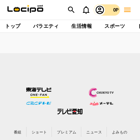
0P
トップ
バラエティ
生活情報
スポーツ
番組
ショート
プレミアム
ニュース
よみもの