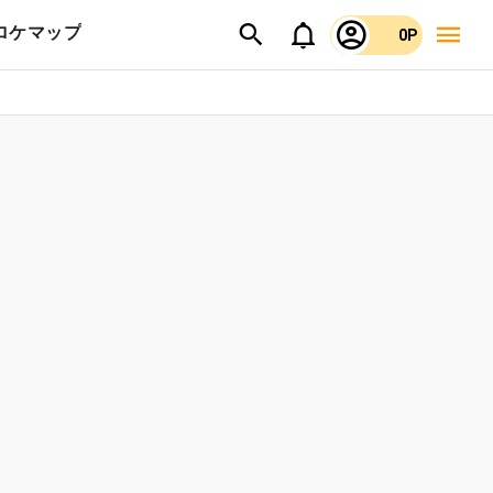
ロケマップ
0P