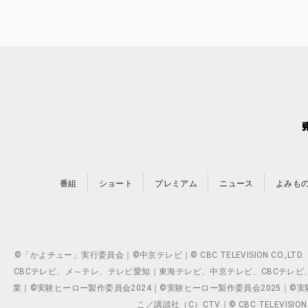
番組
ショート
プレミアム
ニュース
よみも
©「かよチュー」実行委員会｜©中京テレビ｜© CBC TELEVISION C
CBCテレビ、メ～テレ、テレビ愛知｜東海テレビ、中京テレビ、CBCテレビ、メ～テレ、テ
業｜©実験ヒーロー製作委員会2024｜©実験ヒーロー製作委員会2025｜©実験ヒーロー
こ／講談社（C）CTV｜© CBC TELEVISION