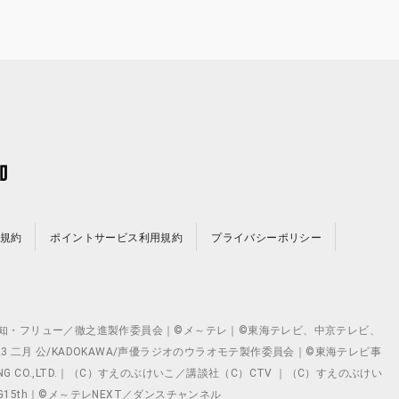
規約
ポイントサービス利用規約
プライバシーポリシー
©テレビ愛知・フリュー／徹之進製作委員会｜©メ～テレ｜©東海テレビ、中京テレビ、
©2023 二月 公/KADOKAWA/声優ラジオのウラオモテ製作委員会｜©東海テレビ事
ING CO.,LTD.｜（C）すえのぶけいこ／講談社（C）CTV ｜（C）すえのぶけい
クト ©VG15th｜©メ～テレNEXT／ダンスチャンネル