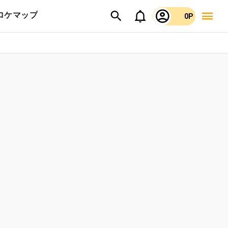
ロケマップ
0P