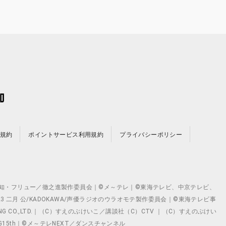
規約
ポイントサービス利用規約
プライバシーポリシー
©テレビ愛知・フリュー／徹之進製作委員会｜©メ～テレ｜©東海テレビ、中京テレビ、
©2023 二月 公/KADOKAWA/声優ラジオのウラオモテ製作委員会｜©東海テレビ事
ING CO.,LTD.｜（C）すえのぶけいこ／講談社（C）CTV ｜（C）すえのぶけい
クト ©VG15th｜©メ～テレNEXT／ダンスチャンネル