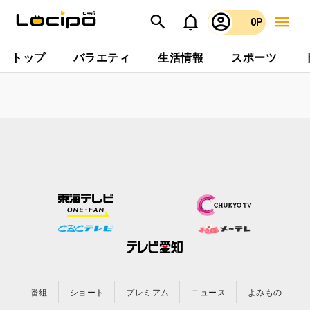
0P
トップ
バラエティ
生活情報
スポーツ
番組
ショート
プレミアム
ニュース
よみもの