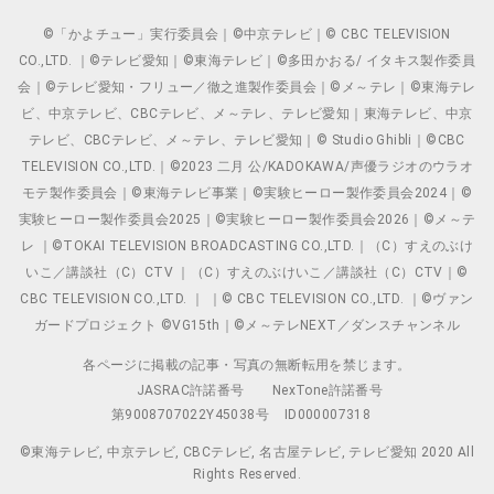
©「かよチュー」実行委員会｜©中京テレビ｜© CBC TELEVISION
CO.,LTD. ｜©テレビ愛知｜©東海テレビ｜©多田かおる/ イタキス製作委員
会｜©テレビ愛知・フリュー／徹之進製作委員会｜©メ～テレ｜©東海テレ
ビ、中京テレビ、CBCテレビ、メ～テレ、テレビ愛知｜東海テレビ、中京
テレビ、CBCテレビ、メ～テレ、テレビ愛知｜© Studio Ghibli｜©CBC
TELEVISION CO.,LTD.｜©2023 二月 公/KADOKAWA/声優ラジオのウラオ
モテ製作委員会｜©東海テレビ事業｜©実験ヒーロー製作委員会2024｜©
実験ヒーロー製作委員会2025｜©実験ヒーロー製作委員会2026｜©メ～テ
レ ｜©TOKAI TELEVISION BROADCASTING CO.,LTD.｜（C）すえのぶけ
いこ／講談社（C）CTV ｜（C）すえのぶけいこ／講談社（C）CTV｜©
CBC TELEVISION CO.,LTD. ｜ ｜© CBC TELEVISION CO.,LTD. ｜©ヴァン
ガードプロジェクト ©VG15th｜©メ～テレNEXT／ダンスチャンネル
各ページに掲載の記事・写真の無断転用を禁じます。
JASRAC許諾番号
NexTone許諾番号
第9008707022Y45038号
ID000007318
©東海テレビ, 中京テレビ, CBCテレビ, 名古屋テレビ, テレビ愛知 2020 All
Rights Reserved.