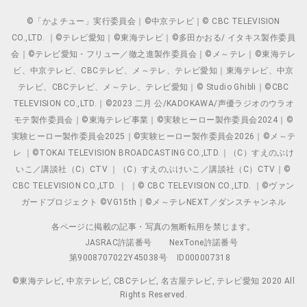
©「かよチュー」実行委員会｜©中京テレビ｜© CBC TELEVISION
CO.,LTD. ｜©テレビ愛知｜©東海テレビ｜©多田かおる/ イタキス製作委員
会｜©テレビ愛知・フリュー／徹之進製作委員会｜©メ～テレ｜©東海テレ
ビ、中京テレビ、CBCテレビ、メ～テレ、テレビ愛知｜東海テレビ、中京
テレビ、CBCテレビ、メ～テレ、テレビ愛知｜© Studio Ghibli｜©CBC
TELEVISION CO.,LTD.｜©2023 二月 公/KADOKAWA/声優ラジオのウラオ
モテ製作委員会｜©東海テレビ事業｜©実験ヒーロー製作委員会2024｜©
実験ヒーロー製作委員会2025｜©実験ヒーロー製作委員会2026｜©メ～テ
レ ｜©TOKAI TELEVISION BROADCASTING CO.,LTD.｜（C）すえのぶけ
いこ／講談社（C）CTV ｜（C）すえのぶけいこ／講談社（C）CTV｜©
CBC TELEVISION CO.,LTD. ｜ ｜© CBC TELEVISION CO.,LTD. ｜©ヴァン
ガードプロジェクト ©VG15th｜©メ～テレNEXT／ダンスチャンネル
各ページに掲載の記事・写真の無断転用を禁じます。
JASRAC許諾番号
NexTone許諾番号
第9008707022Y45038号
ID000007318
©東海テレビ, 中京テレビ, CBCテレビ, 名古屋テレビ, テレビ愛知 2020 All
Rights Reserved.