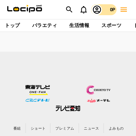
0P
トップ
バラエティ
生活情報
スポーツ
番組
ショート
プレミアム
ニュース
よみもの