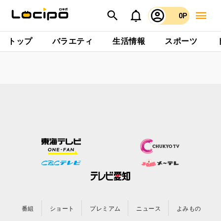
0P
トップ
バラエティ
生活情報
スポーツ
番組
ショート
プレミアム
ニュース
よみもの