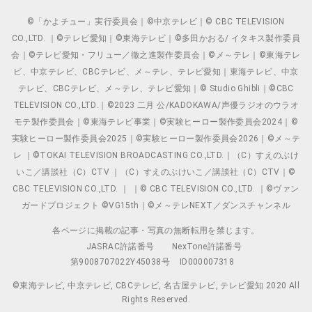
©「かよチュー」実行委員会｜©中京テレビ｜© CBC TELEVISION
CO.,LTD. ｜©テレビ愛知｜©東海テレビ｜©多田かおる/ イタキス製作委員
会｜©テレビ愛知・フリュー／徹之進製作委員会｜©メ～テレ｜©東海テレ
ビ、中京テレビ、CBCテレビ、メ～テレ、テレビ愛知｜東海テレビ、中京
テレビ、CBCテレビ、メ～テレ、テレビ愛知｜© Studio Ghibli｜©CBC
TELEVISION CO.,LTD.｜©2023 二月 公/KADOKAWA/声優ラジオのウラオ
モテ製作委員会｜©東海テレビ事業｜©実験ヒーロー製作委員会2024｜©
実験ヒーロー製作委員会2025｜©実験ヒーロー製作委員会2026｜©メ～テ
レ ｜©TOKAI TELEVISION BROADCASTING CO.,LTD.｜（C）すえのぶけ
いこ／講談社（C）CTV ｜（C）すえのぶけいこ／講談社（C）CTV｜©
CBC TELEVISION CO.,LTD. ｜ ｜© CBC TELEVISION CO.,LTD. ｜©ヴァン
ガードプロジェクト ©VG15th｜©メ～テレNEXT／ダンスチャンネル
各ページに掲載の記事・写真の無断転用を禁じます。
JASRAC許諾番号
NexTone許諾番号
第9008707022Y45038号
ID000007318
©東海テレビ, 中京テレビ, CBCテレビ, 名古屋テレビ, テレビ愛知 2020 All
Rights Reserved.