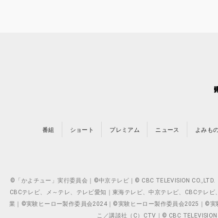
番組
ショート
プレミアム
ニュース
よみも
©「かよチュー」実行委員会｜©中京テレビ｜© CBC TELEVISION C
CBCテレビ、メ～テレ、テレビ愛知｜東海テレビ、中京テレビ、CBCテレビ、メ～テレ、テ
業｜©実験ヒーロー製作委員会2024｜©実験ヒーロー製作委員会2025｜©実験ヒーロー
こ／講談社（C）CTV｜© CBC TELEVISION