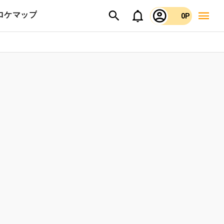
ロケマップ
0P