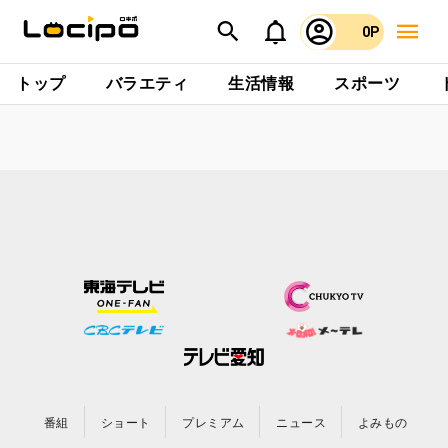
0P
トップ
バラエティ
生活情報
スポーツ
番組
ショート
プレミアム
ニュース
よみもの