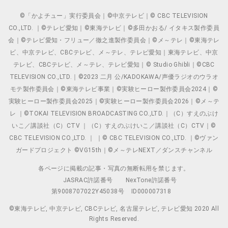
©「かよチュー」実行委員会｜©中京テレビ｜© CBC TELEVISION
CO.,LTD. ｜©テレビ愛知｜©東海テレビ｜©多田かおる/ イタキス製作委員
会｜©テレビ愛知・フリュー／徹之進製作委員会｜©メ～テレ｜©東海テレ
ビ、中京テレビ、CBCテレビ、メ～テレ、テレビ愛知｜東海テレビ、中京
テレビ、CBCテレビ、メ～テレ、テレビ愛知｜© Studio Ghibli｜©CBC
TELEVISION CO.,LTD.｜©2023 二月 公/KADOKAWA/声優ラジオのウラオ
モテ製作委員会｜©東海テレビ事業｜©実験ヒーロー製作委員会2024｜©
実験ヒーロー製作委員会2025｜©実験ヒーロー製作委員会2026｜©メ～テ
レ ｜©TOKAI TELEVISION BROADCASTING CO.,LTD.｜（C）すえのぶけ
いこ／講談社（C）CTV ｜（C）すえのぶけいこ／講談社（C）CTV｜©
CBC TELEVISION CO.,LTD. ｜ ｜© CBC TELEVISION CO.,LTD. ｜©ヴァン
ガードプロジェクト ©VG15th｜©メ～テレNEXT／ダンスチャンネル
各ページに掲載の記事・写真の無断転用を禁じます。
JASRAC許諾番号
NexTone許諾番号
第9008707022Y45038号
ID000007318
©東海テレビ, 中京テレビ, CBCテレビ, 名古屋テレビ, テレビ愛知 2020 All
Rights Reserved.