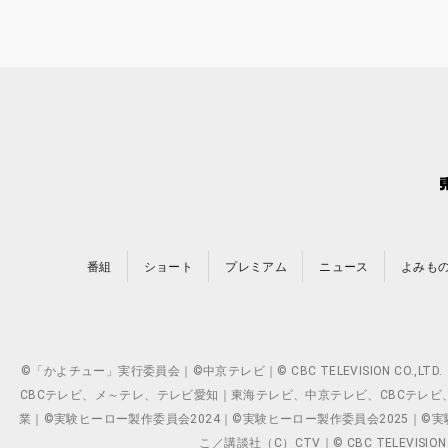
番組
ショート
プレミアム
ニュース
よみも
©「かよチュー」実行委員会｜©中京テレビ｜© CBC TELEVISION C
CBCテレビ、メ～テレ、テレビ愛知｜東海テレビ、中京テレビ、CBCテレビ、メ～テレ、テ
業｜©実験ヒーロー製作委員会2024｜©実験ヒーロー製作委員会2025｜©実験ヒーロー
こ／講談社（C）CTV｜© CBC TELEVISION