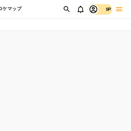
ロケマップ
0P