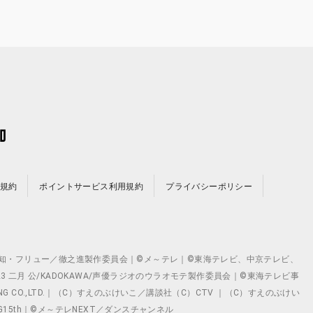
規約
ポイントサービス利用規約
プライバシーポリシー
©テレビ愛知・フリュー／徹之進製作委員会｜©メ～テレ｜©東海テレビ、中京テレビ、
©2023 二月 公/KADOKAWA/声優ラジオのウラオモテ製作委員会｜©東海テレビ事
ING CO.,LTD.｜（C）すえのぶけいこ／講談社（C）CTV ｜（C）すえのぶけい
クト ©VG15th｜©メ～テレNEXT／ダンスチャンネル