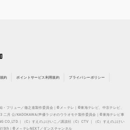
規約
ポイントサービス利用規約
プライバシーポリシー
©テレビ愛知・フリュー／徹之進製作委員会｜©メ～テレ｜©東海テレビ、中京テレビ、
©2023 二月 公/KADOKAWA/声優ラジオのウラオモテ製作委員会｜©東海テレビ事
ING CO.,LTD.｜（C）すえのぶけいこ／講談社（C）CTV ｜（C）すえのぶけい
クト ©VG15th｜©メ～テレNEXT／ダンスチャンネル