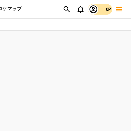
ロケマップ
0P