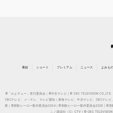
番組
ショート
プレミアム
ニュース
よみも
©「かよチュー」実行委員会｜©中京テレビ｜© CBC TELEVISION C
CBCテレビ、メ～テレ、テレビ愛知｜東海テレビ、中京テレビ、CBCテレビ、メ～テレ、テ
業｜©実験ヒーロー製作委員会2024｜©実験ヒーロー製作委員会2025｜©実験ヒーロー
こ／講談社（C）CTV｜© CBC TELEVISION