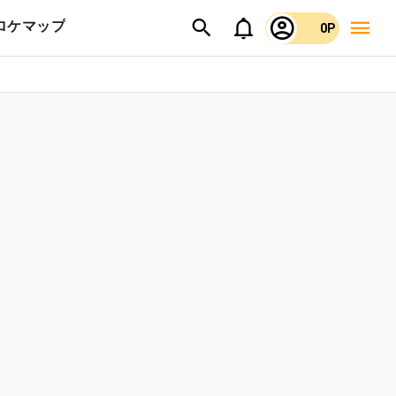
ロケマップ
0P