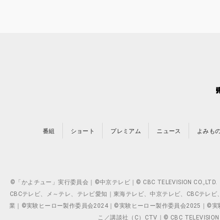
番組
ショート
プレミアム
ニュース
よみも
©「かよチュー」実行委員会｜©中京テレビ｜© CBC TELEVISION C
CBCテレビ、メ～テレ、テレビ愛知｜東海テレビ、中京テレビ、CBCテレビ、メ～テレ、テ
業｜©実験ヒーロー製作委員会2024｜©実験ヒーロー製作委員会2025｜©実験ヒーロー
こ／講談社（C）CTV｜© CBC TELEVISION