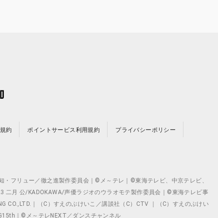
規約
ポイントサービス利用規約
プライバシーポリシー
©テレビ愛知・フリュー／徹之進製作委員会｜©メ～テレ｜©東海テレビ、中京テレビ、
©2023 二月 公/KADOKAWA/声優ラジオのウラオモテ製作委員会｜©東海テレビ事
ING CO.,LTD.｜（C）すえのぶけいこ／講談社（C）CTV ｜（C）すえのぶけい
クト ©VG15th｜©メ～テレNEXT／ダンスチャンネル