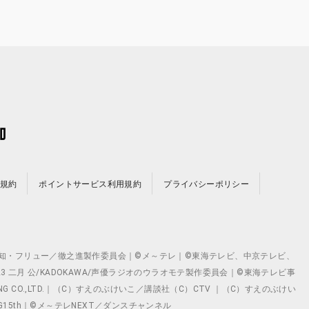
規約
ポイントサービス利用規約
プライバシーポリシー
©テレビ愛知・フリュー／徹之進製作委員会｜©メ～テレ｜©東海テレビ、中京テレビ、
©2023 二月 公/KADOKAWA/声優ラジオのウラオモテ製作委員会｜©東海テレビ事
ING CO.,LTD.｜（C）すえのぶけいこ／講談社（C）CTV ｜（C）すえのぶけい
クト ©VG15th｜©メ～テレNEXT／ダンスチャンネル