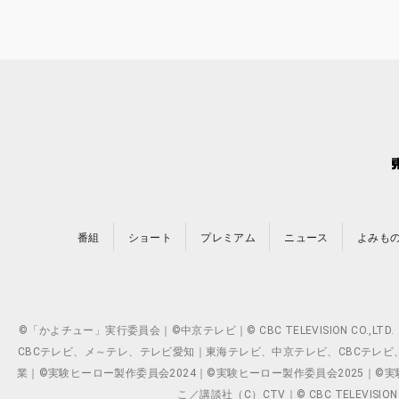
番組
ショート
プレミアム
ニュース
よみも
©「かよチュー」実行委員会｜©中京テレビ｜© CBC TELEVISION C
CBCテレビ、メ～テレ、テレビ愛知｜東海テレビ、中京テレビ、CBCテレビ、メ～テレ、テ
業｜©実験ヒーロー製作委員会2024｜©実験ヒーロー製作委員会2025｜©実験ヒーロー
こ／講談社（C）CTV｜© CBC TELEVISION