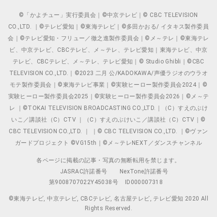
©「かよチュー」実行委員会｜©中京テレビ｜© CBC TELEVISION
CO.,LTD. ｜©テレビ愛知｜©東海テレビ｜©多田かおる/ イタキス製作委員
会｜©テレビ愛知・フリュー／徹之進製作委員会｜©メ～テレ｜©東海テレ
ビ、中京テレビ、CBCテレビ、メ～テレ、テレビ愛知｜東海テレビ、中京
テレビ、CBCテレビ、メ～テレ、テレビ愛知｜© Studio Ghibli｜©CBC
TELEVISION CO.,LTD.｜©2023 二月 公/KADOKAWA/声優ラジオのウラオ
モテ製作委員会｜©東海テレビ事業｜©実験ヒーロー製作委員会2024｜©
実験ヒーロー製作委員会2025｜©実験ヒーロー製作委員会2026｜©メ～テ
レ ｜©TOKAI TELEVISION BROADCASTING CO.,LTD.｜（C）すえのぶけ
いこ／講談社（C）CTV ｜（C）すえのぶけいこ／講談社（C）CTV｜©
CBC TELEVISION CO.,LTD. ｜ ｜© CBC TELEVISION CO.,LTD. ｜©ヴァン
ガードプロジェクト ©VG15th｜©メ～テレNEXT／ダンスチャンネル
各ページに掲載の記事・写真の無断転用を禁じます。
JASRAC許諾番号
NexTone許諾番号
第9008707022Y45038号
ID000007318
©東海テレビ, 中京テレビ, CBCテレビ, 名古屋テレビ, テレビ愛知 2020 All
Rights Reserved.