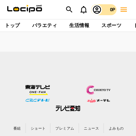
0P
トップ
バラエティ
生活情報
スポーツ
番組
ショート
プレミアム
ニュース
よみもの