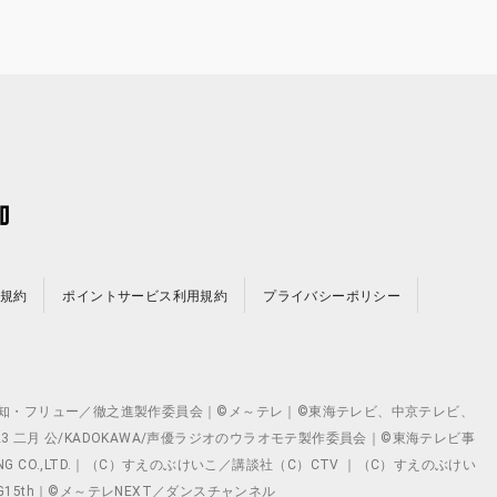
規約
ポイントサービス利用規約
プライバシーポリシー
©テレビ愛知・フリュー／徹之進製作委員会｜©メ～テレ｜©東海テレビ、中京テレビ、
©2023 二月 公/KADOKAWA/声優ラジオのウラオモテ製作委員会｜©東海テレビ事
ING CO.,LTD.｜（C）すえのぶけいこ／講談社（C）CTV ｜（C）すえのぶけい
クト ©VG15th｜©メ～テレNEXT／ダンスチャンネル