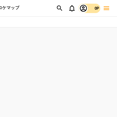
ロケマップ
0P