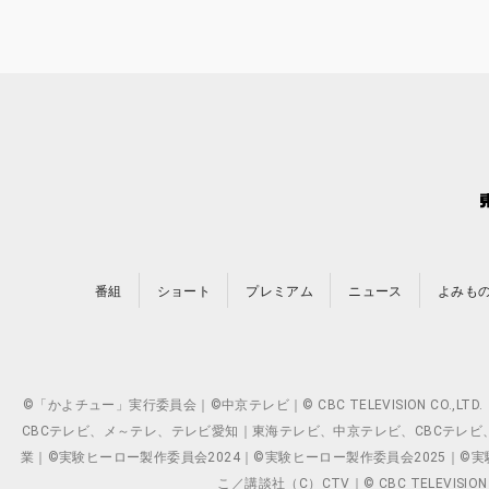
番組
ショート
プレミアム
ニュース
よみも
©「かよチュー」実行委員会｜©中京テレビ｜© CBC TELEVISION C
CBCテレビ、メ～テレ、テレビ愛知｜東海テレビ、中京テレビ、CBCテレビ、メ～テレ、テ
業｜©実験ヒーロー製作委員会2024｜©実験ヒーロー製作委員会2025｜©実験ヒーロー
こ／講談社（C）CTV｜© CBC TELEVISION